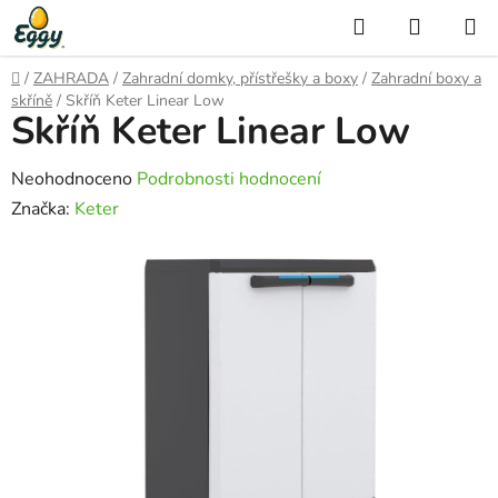
Přejít
Hledat
NÁKUP
na
KOŠÍK
obsah
Domů
/
ZAHRADA
/
Zahradní domky, přístřešky a boxy
/
Zahradní boxy a
skříně
/
Skříň Keter Linear Low
Skříň Keter Linear Low
Průměrné
Neohodnoceno
Podrobnosti hodnocení
hodnocení
Značka:
Keter
produktu
je
0,0
z
5
hvězdiček.