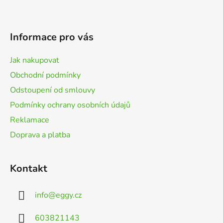
Z
á
p
Informace pro vás
a
t
Jak nakupovat
í
Obchodní podmínky
Odstoupení od smlouvy
Podmínky ochrany osobních údajů
Reklamace
Doprava a platba
Kontakt
info
@
eggy.cz
603821143