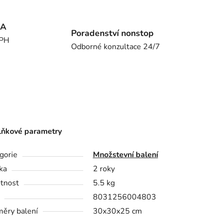
MA
Poradenství nonstop
DPH
Odborné konzultace 24/7
ňkové parametry
gorie
Množstevní balení
ka
2 roky
tnost
5.5 kg
8031256004803
ěry balení
30x30x25 cm