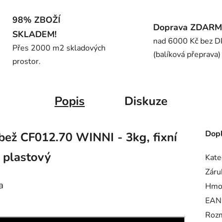
98% ZBOŽÍ
Doprava ZDAR
SKLADEM!
nad 6000 Kč bez 
Přes 2000 m2 skladových
(balíková přeprava)
prostor.
Popis
Diskuze
Dopl
ůbež CF012.70 WINNI - 3kg, fixní
, plastový
Kate
Záru
a
Hmo
EAN
Rozm