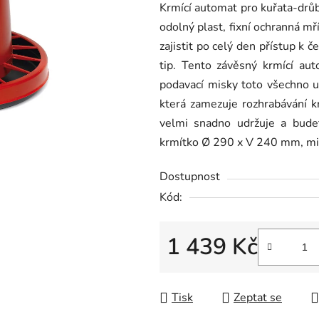
Krmící automat pro kuřata-drůb
je
odolný plast, fixní ochranná mř
0,0
zajistit po celý den přístup k
z
tip. Tento závěsný krmící au
5
podavací misky toto všechno u
hvězdiček.
která zamezuje rozhrabávání k
velmi snadno udržuje a bude
krmítko Ø 290 x V 240 mm, m
Dostupnost
Kód:
1 439 Kč
Měrná cena:
Tisk
Zeptat se