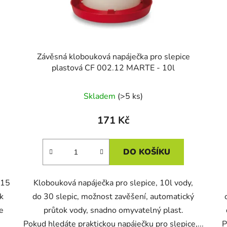
Závěsná klobouková napáječka pro slepice
plastová CF 002.12 MARTE - 10l
Skladem
(>5 ks)
171 Kč
DO KOŠÍKU
 15
Klobouková napáječka pro slepice, 10l vody,
k
do 30 slepic, možnost zavěšení, automatický
e
průtok vody, snadno omyvatelný plast.
Pokud hledáte praktickou napáječku pro slepice,...
P