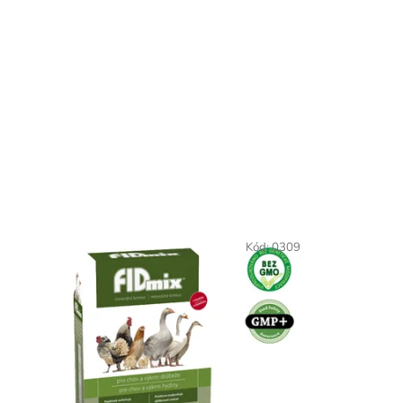
Kód:
0309