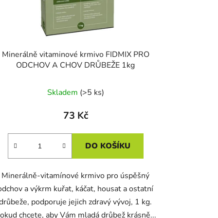
Minerálně vitaminové krmivo FIDMIX PRO
ODCHOV A CHOV DRŮBEŽE 1kg
Skladem
(>5 ks)
73 Kč
DO KOŠÍKU
Minerálně-vitamínové krmivo pro úspěšný
odchov a výkrm kuřat, káčat, housat a ostatní
drůbeže, podporuje jejich zdravý vývoj, 1 kg.
okud chcete, aby Vám mladá drůbež krásně...