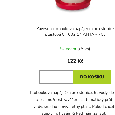
Závěsná klobouková napáječka pro slepice
plastová CF 002.14 ANTAR - 5l
Skladem
(>5 ks)
122 Kč
DO KOŠÍKU
Klobouková napáječka pro slepice, 5l vody, do
slepic, možnost zavěšení, automatický průto
vody, snadno omyvatelný plast. Pokud chcet
slepicím, husám či kachnám zajistit...