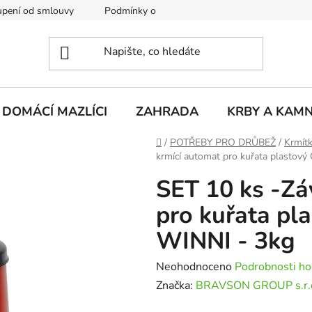
pení od smlouvy
Podmínky ochrany osobních údajů
Rekla
DOMÁCÍ MAZLÍCI
ZAHRADA
KRBY A KAM
Domů
/
POTŘEBY PRO DRŮBEŽ
/
Krmítk
krmící automat pro kuřata plastov
SET 10 ks -Zá
pro kuřata pl
WINNI - 3kg
Průměrné
Neohodnoceno
Podrobnosti ho
hodnocení
Značka:
BRAVSON GROUP s.r.
produktu