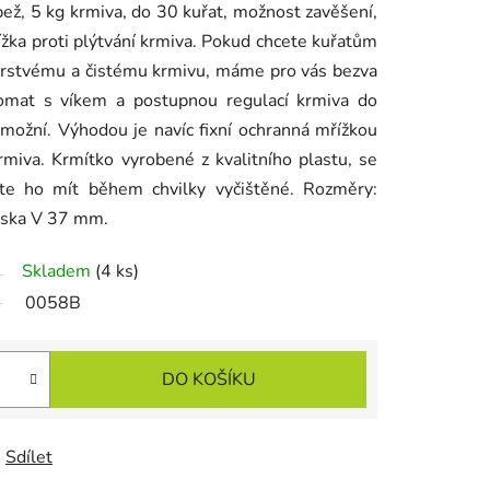
ež, 5 kg krmiva, do 30 kuřat, možnost zavěšení,
ížka proti plýtvání krmiva. Pokud chcete kuřatům
 čerstvému a čistému krmivu, máme pro vás bezva
tomat s víkem a postupnou regulací krmiva do
možní. Výhodou je navíc fixní ochranná mřížkou
rmiva. Krmítko vyrobené z kvalitního plastu, se
te ho mít během chvilky vyčištěné. Rozměry:
iska V 37 mm.
Skladem
(4 ks)
0058B
DO KOŠÍKU
Sdílet