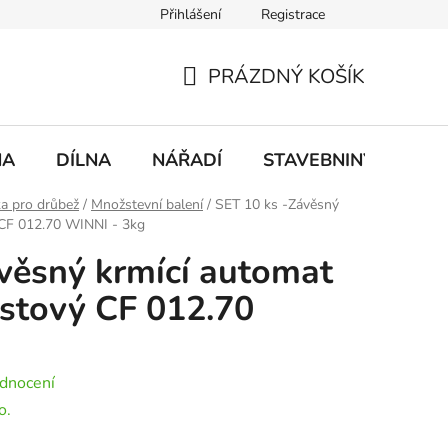
Přihlášení
Registrace
mace
Doprava a platba
PRÁZDNÝ KOŠÍK
NÁKUPNÍ
KOŠÍK
NA
DÍLNA
NÁŘADÍ
STAVEBNINY
DO
a pro drůbež
/
Množstevní balení
/
SET 10 ks -Závěsný
ý CF 012.70 WINNI - 3kg
věsný krmící automat
astový CF 012.70
dnocení
o.