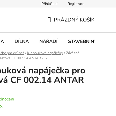
Přihlášení
Registrace
mace
Doprava a platba
PRÁZDNÝ KOŠÍK
NÁKUPNÍ
KOŠÍK
NA
DÍLNA
NÁŘADÍ
STAVEBNINY
DO
čky pro drůbež
/
Kloboukové napáječky
/
Závěsná
lastová CF 002.14 ANTAR - 5l
ouková napáječka pro
ová CF 002.14 ANTAR
dnocení
o.