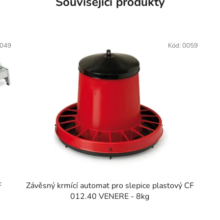
Související produkty
049
Kód:
0059
F
Závěsný krmící automat pro slepice plastový CF
012.40 VENERE - 8kg