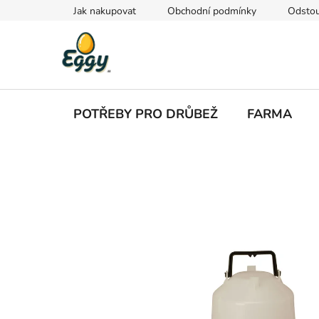
Přejít
Jak nakupovat
Obchodní podmínky
Odstou
na
obsah
POTŘEBY PRO DRŮBEŽ
FARMA