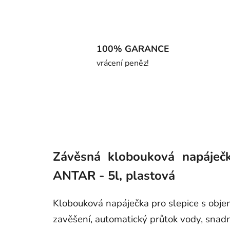
100% GARANCE
vrácení peněz!
Závěsná klobouková napáječk
ANTAR - 5l, plastová
Klobouková napáječka pro slepice s obje
zavěšení, automatický průtok vody, snad