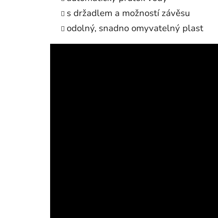
s držadlem a možností závěsu
odolný, snadno omyvatelný plast