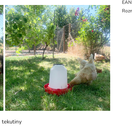
EAN
Rozm
é tekutiny