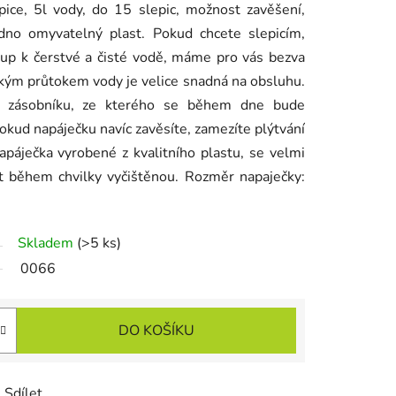
ice, 5l vody, do 15 slepic, možnost zavěšení,
dno omyvatelný plast. Pokud chcete slepicím,
stup k čerstvé a čisté vodě, máme pro vás bezva
ckým průtokem vody je velice snadná na obsluhu.
o zásobníku, ze kterého se během dne bude
okud napáječku navíc zavěsíte, zamezíte plýtvání
apáječka vyrobené z kvalitního plastu, se velmi
t během chvilky vyčištěnou. Rozměr napaječky:
Skladem
(>5 ks)
0066
DO KOŠÍKU
Sdílet