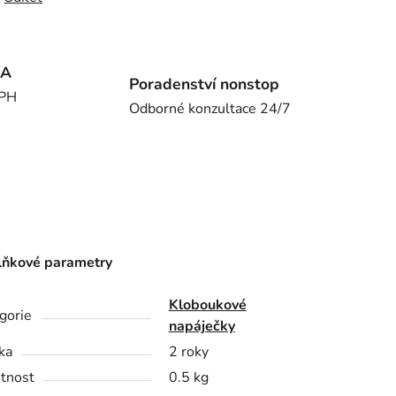
MA
Poradenství nonstop
DPH
Odborné konzultace 24/7
ňkové parametry
Kloboukové
gorie
napáječky
ka
2 roky
tnost
0.5 kg