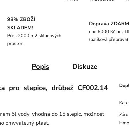
98% ZBOŽÍ
Doprava ZDAR
SKLADEM!
nad 6000 Kč bez 
Přes 2000 m2 skladových
(balíková přeprava)
prostor.
Popis
Diskuze
Dopl
a pro slepice, drůbež CF002.14
Kate
mem 5l vody, vhodná do 15 slepic, možnost
Záru
no omyvatelný plast.
Hmo