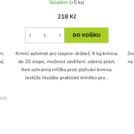
Skladem
(>5 ks)
218 Kč
DO KOŠÍKU
m,
Krmící automat pro slepice-drůbež, 8 kg krmiva,
Sn
ý,
do 20 slepic, možnost zavěšení, odolný plast,
na 
fixní ochranná mřížka proti plýtvání krmiva.
Jestliže hledáte praktické krmítko pro...
310