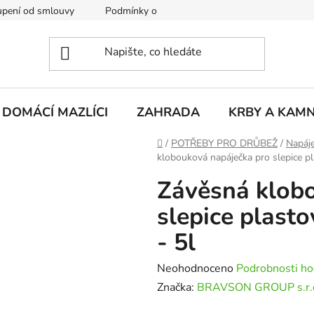
pení od smlouvy
Podmínky ochrany osobních údajů
Rekla
DOMÁCÍ MAZLÍCI
ZAHRADA
KRBY A KAM
Domů
/
POTŘEBY PRO DRŮBEŽ
/
Napáje
klobouková napáječka pro slepice p
Závěsná klob
slepice plast
- 5l
Průměrné
Neohodnoceno
Podrobnosti ho
hodnocení
Značka:
BRAVSON GROUP s.r.
produktu