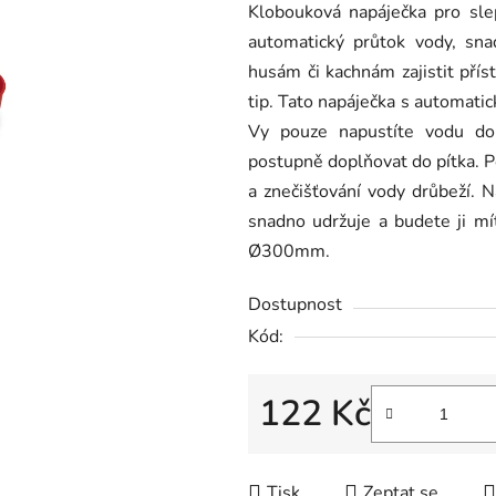
Klobouková napáječka pro slep
je
automatický průtok vody, sna
0,0
husám či kachnám zajistit pří
z
tip. Tato napáječka s automati
5
Vy pouze napustíte vodu d
hvězdiček.
postupně doplňovat do pítka. P
a znečišťování vody drůbeží. N
snadno udržuje a budete ji mí
Ø300mm.
Dostupnost
Kód:
122 Kč
Měrná cena:
Tisk
Zeptat se