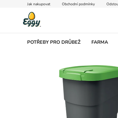
Přejít
Jak nakupovat
Obchodní podmínky
Odstou
na
obsah
POTŘEBY PRO DRŮBEŽ
FARMA