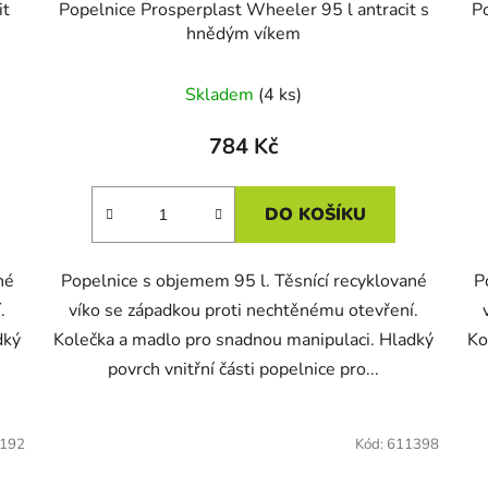
it
Popelnice Prosperplast Wheeler 95 l antracit s
P
hnědým víkem
Skladem
(4 ks)
784 Kč
DO KOŠÍKU
né
Popelnice s objemem 95 l. Těsnící recyklované
P
.
víko se západkou proti nechtěnému otevření.
dký
Kolečka a madlo pro snadnou manipulaci. Hladký
Ko
povrch vnitřní části popelnice pro...
192
Kód:
611398