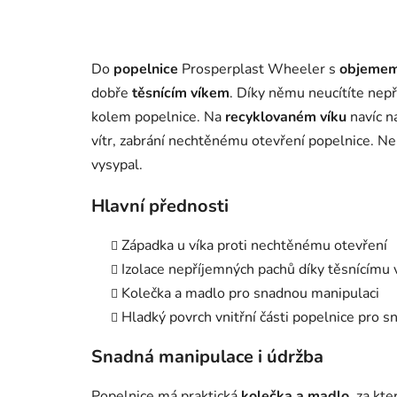
Do
popelnice
Prosperplast Wheeler s
objemem
dobře
těsnícím víkem
. Díky němu neucítíte nepř
kolem popelnice. Na
recyklovaném víku
navíc n
vítr, zabrání nechtěnému otevření popelnice. Ne
vysypal.
Hlavní přednosti
Západka u víka proti nechtěnému otevření
Izolace nepříjemných pachů díky těsnícímu 
Kolečka a madlo pro snadnou manipulaci
Hladký povrch vnitřní části popelnice pro s
Snadná manipulace i údržba
Popelnice má praktická
kolečka a madlo
, za kt