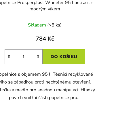
opelnice Prosperplast Wheeler 95 l antracit s
modrým víkem
Skladem
(>5 ks)
784 Kč
DO KOŠÍKU
opelnice s objemem 95 l. Těsnící recyklované
víko se západkou proti nechtěnému otevření.
lečka a madlo pro snadnou manipulaci. Hladký
povrch vnitřní části popelnice pro...