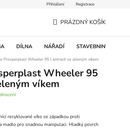
Přihlášení
Registrace
mace
Doprava a platba
PRÁZDNÝ KOŠÍK
NÁKUPNÍ
KOŠÍK
NA
DÍLNA
NÁŘADÍ
STAVEBNINY
DO
e Prosperplast Wheeler 95 l antracit se zeleným víkem
sperplast Wheeler 95
zeleným víkem
dnocení
ící recyklované víko se západkou proti
a madlo pro snadnou manipulaci. Hladký povrch