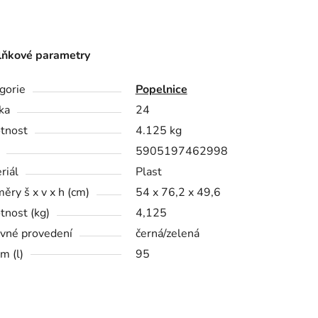
ňkové parametry
gorie
Popelnice
ka
24
tnost
4.125 kg
5905197462998
riál
Plast
ěry š x v x h (cm)
54 x 76,2 x 49,6
nost (kg)
4,125
vné provedení
černá/zelená
m (l)
95