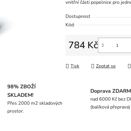
vnitřní části popelnice pro jedn
z
5
Dostupnost
hvězdiček.
Kód:
784 Kč
Měrná cena:
Tisk
Zeptat se
98% ZBOŽÍ
Doprava ZDAR
SKLADEM!
nad 6000 Kč bez 
Přes 2000 m2 skladových
(balíková přeprava)
prostor.