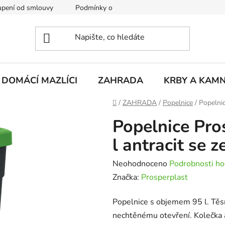
pení od smlouvy
Podmínky ochrany osobních údajů
Rekla
DOMÁCÍ MAZLÍCI
ZAHRADA
KRBY A KAM
Domů
/
ZAHRADA
/
Popelnice
/
Popelnic
Popelnice Pro
l antracit se 
Průměrné
Neohodnoceno
Podrobnosti ho
hodnocení
Značka:
Prosperplast
produktu
Popelnice s objemem 95 l. Těsn
je
nechtěnému otevření. Kolečka 
0,0