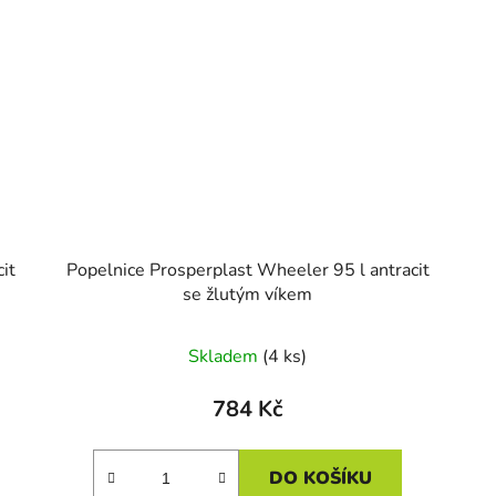
it
Popelnice Prosperplast Wheeler 95 l antracit
se žlutým víkem
Skladem
(4 ks)
784 Kč
DO KOŠÍKU