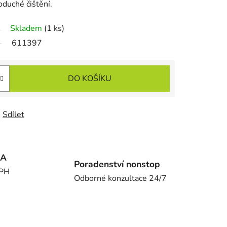
oduché čištění.
Skladem
(1 ks)
611397
DO KOŠÍKU
Sdílet
MA
Poradenství nonstop
DPH
Odborné konzultace 24/7