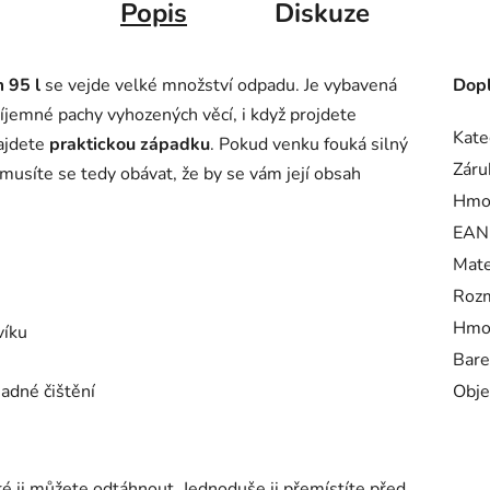
Popis
Diskuze
 95 l
se vejde velké množství odpadu. Je vybavená
Dopl
íjemné pachy vyhozených věcí, i když projdete
Kate
ajdete
praktickou západku
. Pokud venku fouká silný
Záru
musíte se tedy obávat, že by se vám její obsah
Hmo
EAN
Mate
Rozm
Hmot
víku
Bare
nadné čištění
Obje
eré ji můžete odtáhnout. Jednoduše ji přemístíte před