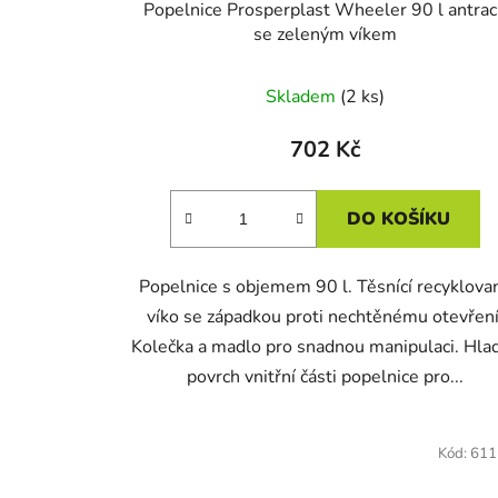
Popelnice Prosperplast Wheeler 90 l antrac
se zeleným víkem
Skladem
(2 ks)
702 Kč
DO KOŠÍKU
Popelnice s objemem 90 l. Těsnící recyklova
víko se západkou proti nechtěnému otevření
Kolečka a madlo pro snadnou manipulaci. Hla
povrch vnitřní části popelnice pro...
Kód:
611