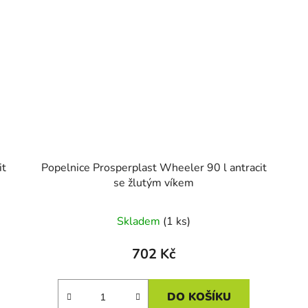
it
Popelnice Prosperplast Wheeler 90 l antracit
se žlutým víkem
Skladem
(1 ks)
702 Kč
DO KOŠÍKU