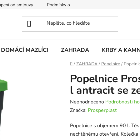
pení od smlouvy
Podmínky ochrany osobních údajů
Rekla
DOMÁCÍ MAZLÍCI
ZAHRADA
KRBY A KAM
Domů
/
ZAHRADA
/
Popelnice
/
Popelnic
Popelnice Pro
l antracit se 
Průměrné
Neohodnoceno
Podrobnosti ho
hodnocení
Značka:
Prosperplast
produktu
Popelnice s objemem 90 l. Těsn
je
nechtěnému otevření. Kolečka 
0,0