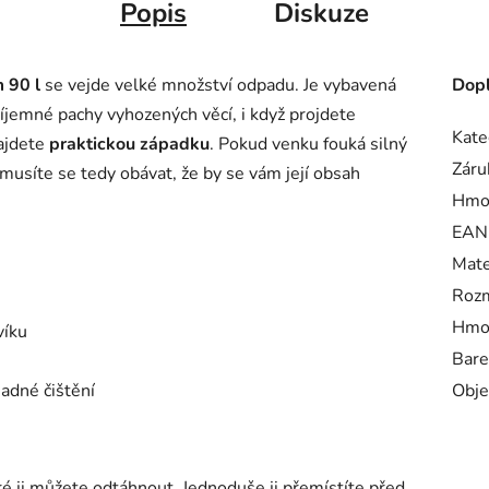
Popis
Diskuze
 90 l
se vejde velké množství odpadu. Je vybavená
Dopl
íjemné pachy vyhozených věcí, i když projdete
Kate
ajdete
praktickou západku
. Pokud venku fouká silný
Záru
musíte se tedy obávat, že by se vám její obsah
Hmo
EAN
Mate
Rozm
Hmot
víku
Bare
nadné čištění
Obje
eré ji můžete odtáhnout. Jednoduše ji přemístíte před