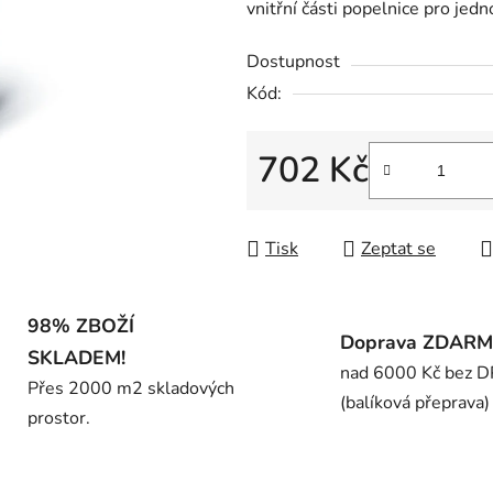
vnitřní části popelnice pro jedn
z
5
Dostupnost
hvězdiček.
Kód:
702 Kč
Měrná cena:
Tisk
Zeptat se
98% ZBOŽÍ
Doprava ZDAR
SKLADEM!
nad 6000 Kč bez 
Přes 2000 m2 skladových
(balíková přeprava)
prostor.