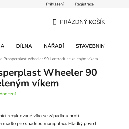
Přihlášení
Registrace
mace
Doprava a platba
PRÁZDNÝ KOŠÍK
NÁKUPNÍ
KOŠÍK
NA
DÍLNA
NÁŘADÍ
STAVEBNINY
DO
e Prosperplast Wheeler 90 l antracit se zeleným víkem
sperplast Wheeler 90
zeleným víkem
dnocení
ící recyklované víko se západkou proti
a madlo pro snadnou manipulaci. Hladký povrch