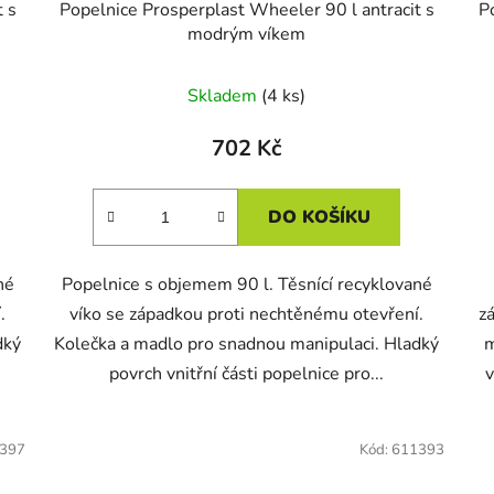
 s
Popelnice Prosperplast Wheeler 90 l antracit s
P
modrým víkem
Skladem
(4 ks)
702 Kč
DO KOŠÍKU
né
Popelnice s objemem 90 l. Těsnící recyklované
.
víko se západkou proti nechtěnému otevření.
z
dký
Kolečka a madlo pro snadnou manipulaci. Hladký
m
povrch vnitřní části popelnice pro...
v
397
Kód:
611393