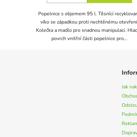
Popelnice s objemem 95 l. Těsnící recyklova
víko se západkou proti nechtěnému otevření
Kolečka a madlo pro snadnou manipulaci. Hla
povrch vnitřní části popelnice pro...
Z
á
Infor
p
a
Jak na
t
Obchod
í
Odstou
Podmín
Rekla
Doprav