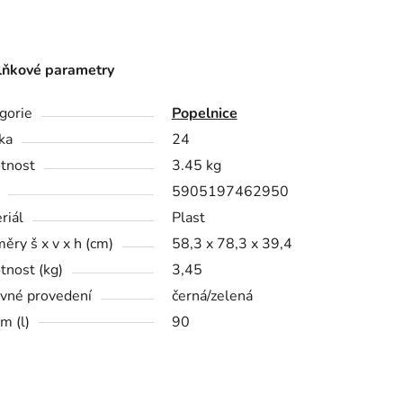
ňkové parametry
gorie
Popelnice
ka
24
tnost
3.45 kg
5905197462950
riál
Plast
ěry š x v x h (cm)
58,3 x 78,3 x 39,4
nost (kg)
3,45
vné provedení
černá/zelená
m (l)
90