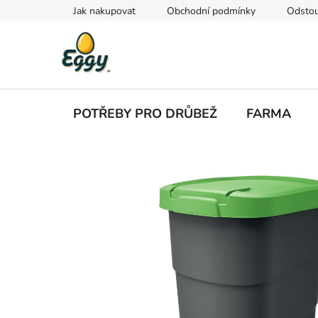
Přejít
Jak nakupovat
Obchodní podmínky
Odstou
na
obsah
POTŘEBY PRO DRŮBEŽ
FARMA