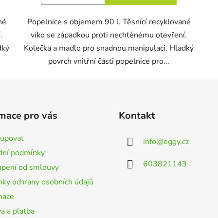
né
Popelnice s objemem 90 l. Těsnící recyklované
.
víko se západkou proti nechtěnému otevření.
dký
Kolečka a madlo pro snadnou manipulaci. Hladký
povrch vnitřní části popelnice pro...
mace pro vás
Kontakt
kupovat
info
@
eggy.cz
ní podmínky
603821143
pení od smlouvy
ky ochrany osobních údajů
mace
a a platba