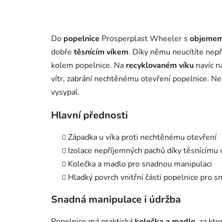
Do
popelnice
Prosperplast Wheeler s
objemem
dobře
těsnícím víkem
. Díky němu neucítíte nepř
kolem popelnice. Na
recyklovaném víku
navíc n
vítr, zabrání nechtěnému otevření popelnice. Ne
vysypal.
Hlavní přednosti
Západka u víka proti nechtěnému otevření
Izolace nepříjemných pachů díky těsnícímu 
Kolečka a madlo pro snadnou manipulaci
Hladký povrch vnitřní části popelnice pro s
Snadná manipulace i údržba
Popelnice má praktická
kolečka a madlo
, za kt