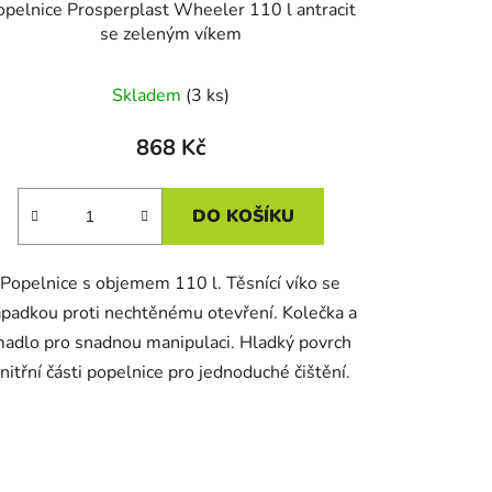
opelnice Prosperplast Wheeler 110 l antracit
se zeleným víkem
Skladem
(3 ks)
868 Kč
DO KOŠÍKU
Popelnice s objemem 110 l. Těsnící víko se
ápadkou proti nechtěnému otevření. Kolečka a
adlo pro snadnou manipulaci. Hladký povrch
nitřní části popelnice pro jednoduché čištění.