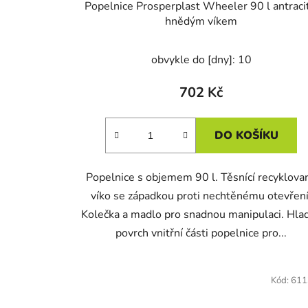
Popelnice Prosperplast Wheeler 90 l antracit
hnědým víkem
obvykle do [dny]: 10
702 Kč
DO KOŠÍKU
Popelnice s objemem 90 l. Těsnící recyklova
víko se západkou proti nechtěnému otevření
Kolečka a madlo pro snadnou manipulaci. Hla
povrch vnitřní části popelnice pro...
Kód:
611