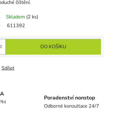
oduché čištění.
Skladem
(2 ks)
611392
DO KOŠÍKU
Sdílet
MA
Poradenství nonstop
DPH
Odborné konzultace 24/7