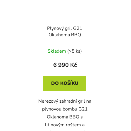
Plynový gril G21
Oklahoma BBQ
Premium Line 3 hořáky
+ zdarma redukční
Skladem
(>5 ks)
ventil
6 990 Kč
DO KOŠÍKU
Nerezový zahradní gril na
plynovou bombu G21
Oklahoma BBQ s
litinovým roštem a