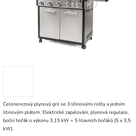
hvězdiček.
Celonerezový plynový gril se 3 litinovými rošty a jedním
litinovým plátem. Elektrické zapalování, plynová regulace,
boční hořák o výkonu 3,15 kW + 5 hlavních hořáků (5 x 3,5
kW).