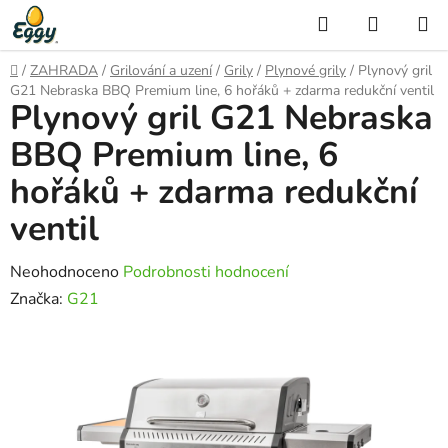
Přejít
Hledat
NÁKUP
na
KOŠÍK
obsah
Domů
/
ZAHRADA
/
Grilování a uzení
/
Grily
/
Plynové grily
/
Plynový gril
G21 Nebraska BBQ Premium line, 6 hořáků + zdarma redukční ventil
Plynový gril G21 Nebraska
BBQ Premium line, 6
hořáků + zdarma redukční
ventil
Průměrné
Neohodnoceno
Podrobnosti hodnocení
hodnocení
Značka:
G21
produktu
je
0,0
z
5