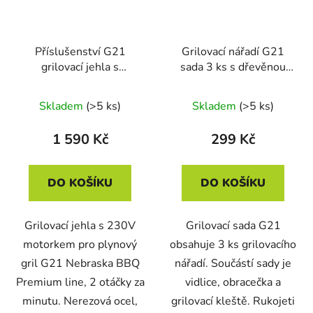
Příslušenství G21
Grilovací nářadí G21
grilovací jehla s
sada 3 ks s dřevěnou
motorkem pro gril
rukojetí
Nebraska
Skladem
(>5 ks)
Skladem
(>5 ks)
1 590 Kč
299 Kč
DO KOŠÍKU
DO KOŠÍKU
Grilovací jehla s 230V
Grilovací sada G21
motorkem pro plynový
obsahuje 3 ks grilovacího
gril G21 Nebraska BBQ
nářadí. Součástí sady je
Premium line, 2 otáčky za
vidlice, obracečka a
minutu. Nerezová ocel,
grilovací kleště. Rukojeti