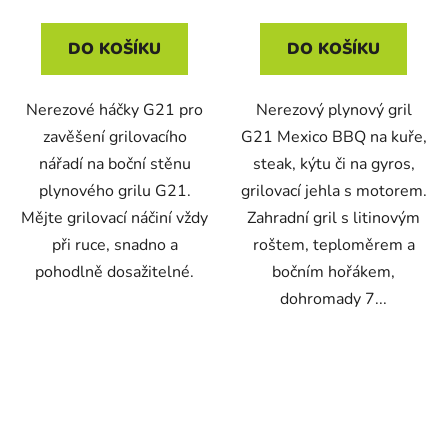
DO KOŠÍKU
DO KOŠÍKU
Nerezové háčky G21 pro
Nerezový plynový gril
zavěšení grilovacího
G21 Mexico BBQ na kuře,
nářadí na boční stěnu
steak, kýtu či na gyros,
plynového grilu G21.
grilovací jehla s motorem.
Mějte grilovací náčiní vždy
Zahradní gril s litinovým
při ruce, snadno a
roštem, teploměrem a
pohodlně dosažitelné.
bočním hořákem,
dohromady 7...