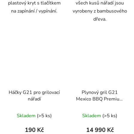
plastový kryt s tlačítkem
všech kusů nářadí jsou
na zapínání / vypínání.
vyrobeny z bambusového
dřeva.
Háčky G21 pro grilovací
Plynový gril G21
nářadí
Mexico BBQ Premium
line, 7 hořáků + zdarma
redukční ventil
Skladem
(>5 ks)
Skladem
(>5 ks)
190 Kč
14 990 Kč