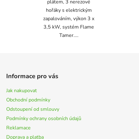
plátem, 3 nerezové
hořáky s elektrickým
zapalováním, výkon 3 x
3,5 kW, systém Flame
Tamer....
Z
á
p
Informace pro vás
a
t
Jak nakupovat
í
Obchodní podmínky
Odstoupení od smlouvy
Podmínky ochrany osobních údajů
Reklamace
Doprava a platba