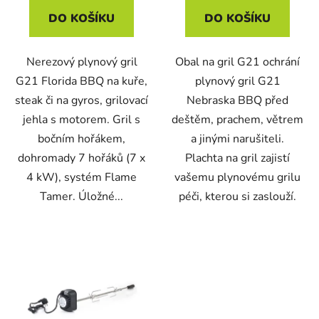
DO KOŠÍKU
DO KOŠÍKU
Nerezový plynový gril
Obal na gril G21 ochrání
G21 Florida BBQ na kuře,
plynový gril G21
steak či na gyros, grilovací
Nebraska BBQ před
jehla s motorem. Gril s
deštěm, prachem, větrem
bočním hořákem,
a jinými narušiteli.
dohromady 7 hořáků (7 x
Plachta na gril zajistí
4 kW), systém Flame
vašemu plynovému grilu
Tamer. Úložné...
péči, kterou si zaslouží.