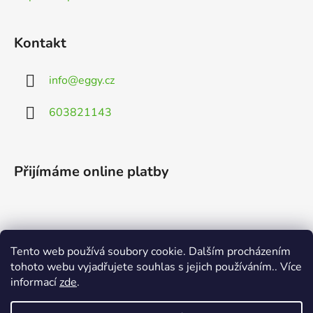
Kontakt
info
@
eggy.cz
603821143
Přijímáme online platby
Tento web používá soubory cookie. Dalším procházením
Vyhledávání
tohoto webu vyjadřujete souhlas s jejich používáním.. Více
informací
zde
.
HLEDAT