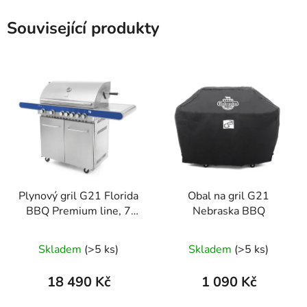
Související produkty
Plynový gril G21 Florida
Obal na gril G21
BBQ Premium line, 7
Nebraska BBQ
hořáků + zdarma
redukční ventil
Skladem
(>5 ks)
Skladem
(>5 ks)
18 490 Kč
1 090 Kč