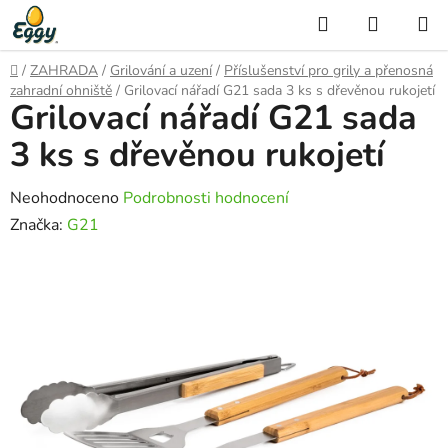
Přejít
Hledat
NÁKUP
na
KOŠÍK
obsah
Domů
/
ZAHRADA
/
Grilování a uzení
/
Příslušenství pro grily a přenosná
zahradní ohniště
/
Grilovací nářadí G21 sada 3 ks s dřevěnou rukojetí
Grilovací nářadí G21 sada
3 ks s dřevěnou rukojetí
Průměrné
Neohodnoceno
Podrobnosti hodnocení
hodnocení
Značka:
G21
produktu
je
0,0
z
5
hvězdiček.