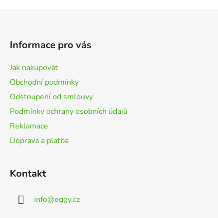
Z
á
p
Informace pro vás
a
t
Jak nakupovat
í
Obchodní podmínky
Odstoupení od smlouvy
Podmínky ochrany osobních údajů
Reklamace
Doprava a platba
Kontakt
info
@
eggy.cz