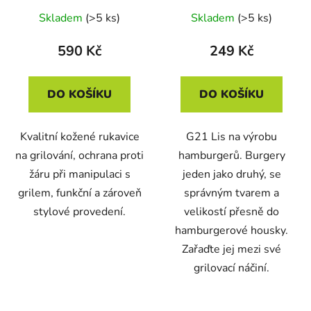
Skladem
(>5 ks)
Skladem
(>5 ks)
590 Kč
249 Kč
DO KOŠÍKU
DO KOŠÍKU
Kvalitní kožené rukavice
G21 Lis na výrobu
na grilování, ochrana proti
hamburgerů. Burgery
žáru při manipulaci s
jeden jako druhý, se
grilem, funkční a zároveň
správným tvarem a
stylové provedení.
velikostí přesně do
hamburgerové housky.
Zařaďte jej mezi své
grilovací náčiní.