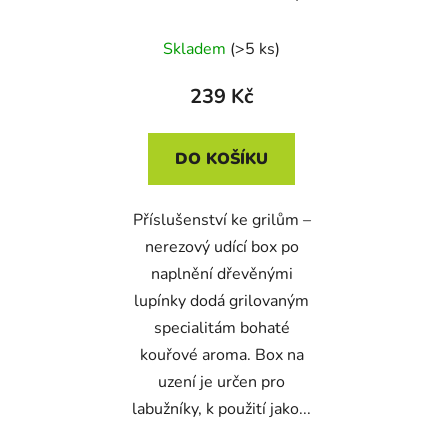
Skladem
(>5 ks)
239 Kč
DO KOŠÍKU
Příslušenství ke grilům –
nerezový udící box po
naplnění dřevěnými
lupínky dodá grilovaným
specialitám bohaté
kouřové aroma. Box na
uzení je určen pro
labužníky, k použití jako...