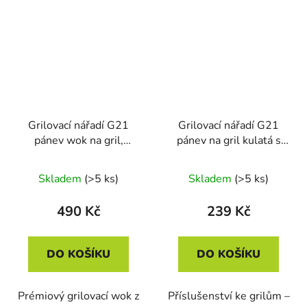
Grilovací nářadí G21
Grilovací nářadí G21
pánev wok na gril,
pánev na gril kulatá s
litinová
nepřilnavým povrchem
Skladem
(>5 ks)
Skladem
(>5 ks)
490 Kč
239 Kč
DO KOŠÍKU
DO KOŠÍKU
Prémiový grilovací wok z
Příslušenství ke grilům –