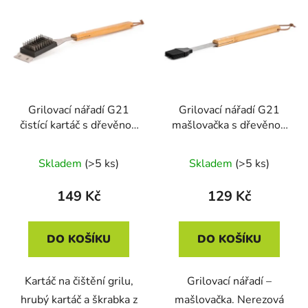
Grilovací nářadí G21
Grilovací nářadí G21
čistící kartáč s dřevěnou
mašlovačka s dřevěnou
rukojetí
rukojetí
Skladem
(>5 ks)
Skladem
(>5 ks)
149 Kč
129 Kč
DO KOŠÍKU
DO KOŠÍKU
Kartáč na čištění grilu,
Grilovací nářadí –
hrubý kartáč a škrabka z
mašlovačka. Nerezová