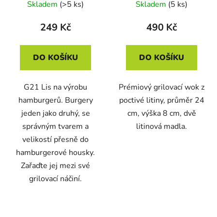
Skladem
(>5 ks)
Skladem
(5 ks)
249 Kč
490 Kč
DO KOŠÍKU
DO KOŠÍKU
G21 Lis na výrobu
Prémiový grilovací wok z
hamburgerů. Burgery
poctivé litiny, průměr 24
jeden jako druhý, se
cm, výška 8 cm, dvě
správným tvarem a
litinová madla.
velikostí přesně do
hamburgerové housky.
Zařaďte jej mezi své
grilovací náčiní.