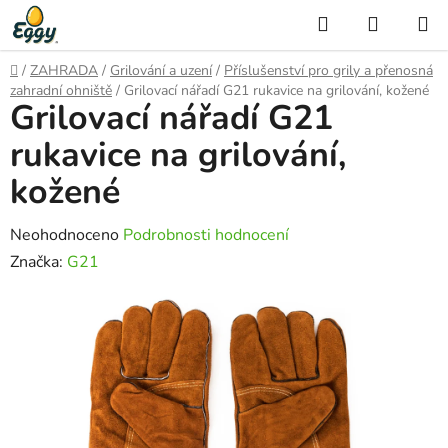
Přejít
Hledat
NÁKUP
na
KOŠÍK
obsah
Domů
/
ZAHRADA
/
Grilování a uzení
/
Příslušenství pro grily a přenosná
zahradní ohniště
/
Grilovací nářadí G21 rukavice na grilování, kožené
Grilovací nářadí G21
rukavice na grilování,
kožené
Průměrné
Neohodnoceno
Podrobnosti hodnocení
hodnocení
Značka:
G21
produktu
je
0,0
z
5
hvězdiček.