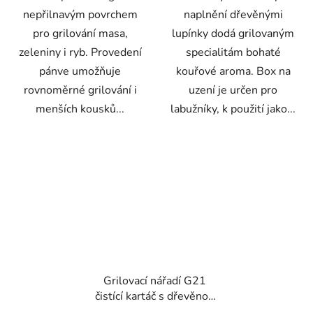
nepřilnavým povrchem
naplnění dřevěnými
pro grilování masa,
lupínky dodá grilovaným
zeleniny i ryb. Provedení
specialitám bohaté
pánve umožňuje
kouřové aroma. Box na
rovnoměrné grilování i
uzení je určen pro
menších kousků...
labužníky, k použití jako...
Grilovací nářadí G21
čistící kartáč s dřevěnou
rukojetí