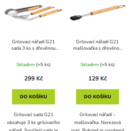
Grilovací nářadí G21
Grilovací nářadí G21
sada 3 ks s dřevěnou
mašlovačka s dřevěnou
rukojetí
rukojetí
Skladem
(>5 ks)
Skladem
(>5 ks)
299 Kč
129 Kč
DO KOŠÍKU
DO KOŠÍKU
Grilovací sada G21
Grilovací nářadí –
obsahuje 3 ks grilovacího
mašlovačka. Nerezová
nářadí. Součástí sady je
ocel. Rukojeť je vyrobená