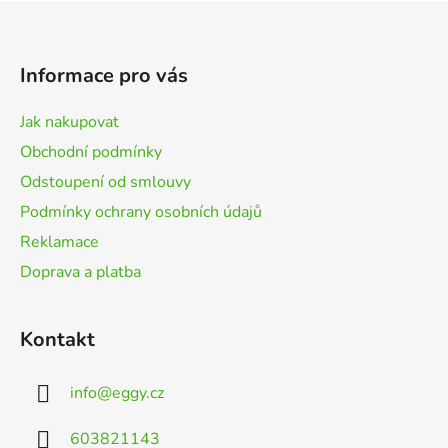
Z
á
p
Informace pro vás
a
t
Jak nakupovat
í
Obchodní podmínky
Odstoupení od smlouvy
Podmínky ochrany osobních údajů
Reklamace
Doprava a platba
Kontakt
info
@
eggy.cz
603821143