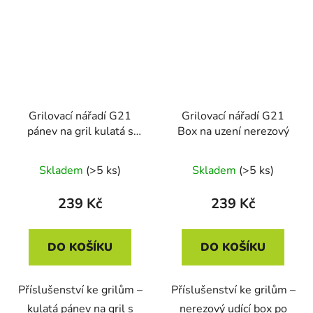
Grilovací nářadí G21
Grilovací nářadí G21
pánev na gril kulatá s
Box na uzení nerezový
nepřilnavým povrchem
Skladem
(>5 ks)
Skladem
(>5 ks)
239 Kč
239 Kč
DO KOŠÍKU
DO KOŠÍKU
Příslušenství ke grilům –
Příslušenství ke grilům –
kulatá pánev na gril s
nerezový udící box po