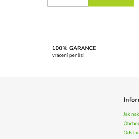
100% GARANCE
vrácení peněz!
Z
á
Infor
p
a
Jak na
t
Obchod
í
Odstou