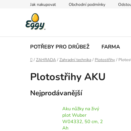
Přejít
Jak nakupovat
Obchodní podmínky
Odstou
na
obsah
POTŘEBY PRO DRŮBEŽ
FARMA
Domů
/
ZAHRADA
/
Zahradní technika
/
Plotostřihy
/
Plotos
Plotostřihy AKU
Nejprodávanější
Aku nůžky na živý
plot Wuber
W04332, 50 cm, 2
Ah