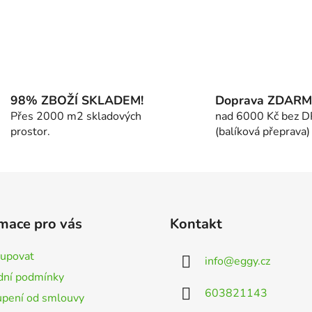
O
v
l
á
98% ZBOŽÍ SKLADEM!
Doprava ZDAR
d
Přes 2000 m2 skladových
nad 6000 Kč bez 
a
prostor.
(balíková přeprava)
c
í
p
r
v
k
mace pro vás
Kontakt
y
v
kupovat
info
@
eggy.cz
ý
ní podmínky
p
603821143
i
pení od smlouvy