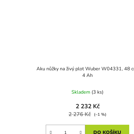
Aku nůžky na živý plot Wuber W04331, 48 c
4 Ah
Skladem
(3 ks)
2 232 Kč
2 276 Kč
(–1 %)
DO KOŠÍKU