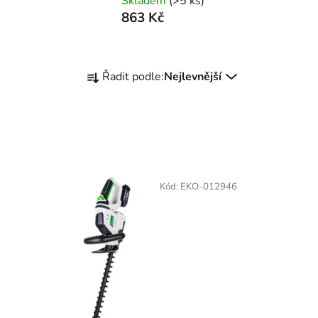
Skladem
(>5 ks)
863 Kč
Ř
Řadit podle:
Nejlevnější
a
z
e
n
í
p
Kód:
EKO-012946
r
o
d
u
k
t
ů