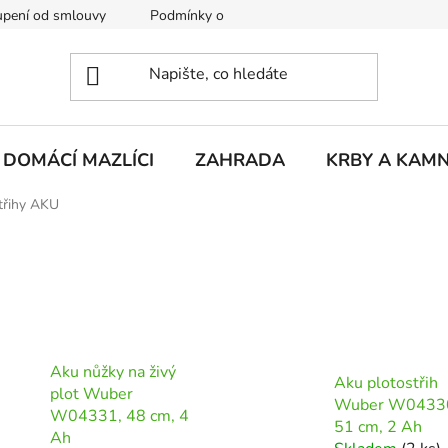
pení od smlouvy
Podmínky ochrany osobních údajů
Rekla
DOMÁCÍ MAZLÍCI
ZAHRADA
KRBY A KAM
třihy AKU
Aku nůžky na živý
Aku plotostřih
plot Wuber
Wuber W0433
W04331, 48 cm, 4
51 cm, 2 Ah
Ah