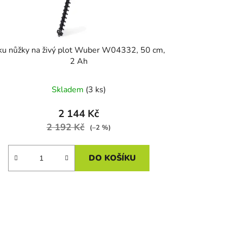
ku nůžky na živý plot Wuber W04332, 50 cm,
2 Ah
Skladem
(3 ks)
2 144 Kč
2 192 Kč
(–2 %)
DO KOŠÍKU