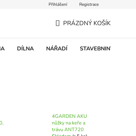
Přihlášení
Registrace
mace
Doprava a platba
PRÁZDNÝ KOŠÍK
NÁKUPNÍ
KOŠÍK
NA
DÍLNA
NÁŘADÍ
STAVEBNINY
DO
4GARDEN AKU
0,
nůžky na keře a
trávu ANT720