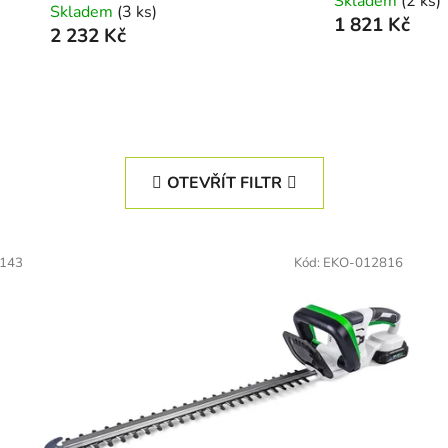
Skladem
(2 ks)
Skladem
(3 ks)
1 821 Kč
2 232 Kč
OTEVŘÍT FILTR
143
Kód:
EKO-012816