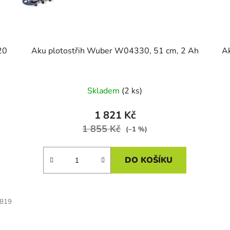
20
Aku plotostřih Wuber W04330, 51 cm, 2 Ah
A
Skladem
(2 ks)
1 821 Kč
1 855 Kč
(–1 %)
DO KOŠÍKU
819