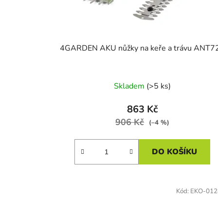
d
u
k
t
4GARDEN AKU nůžky na keře a trávu ANT7
ů
Skladem
(>5 ks)
863 Kč
906 Kč
(–4 %)
DO KOŠÍKU
Kód:
EKO-012