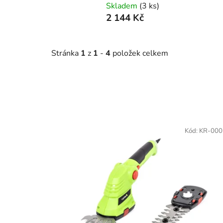
Skladem
(3 ks)
2 144 Kč
Stránka
1
z
1
-
4
položek celkem
V
ý
Kód:
KR-000
p
i
s
p
r
o