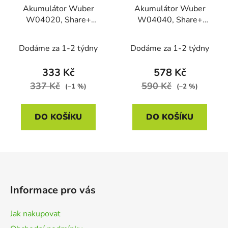
Akumulátor Wuber
Akumulátor Wuber
W04020, Share+
W04040, Share+
System Li-Ion, 20V, 2
System Li-Ion, 20V, 4
Ah
Ah
Dodáme za 1-2 týdny
Dodáme za 1-2 týdny
333 Kč
578 Kč
337 Kč
590 Kč
(–1 %)
(–2 %)
DO KOŠÍKU
DO KOŠÍKU
Z
á
p
Informace pro vás
a
t
Jak nakupovat
í