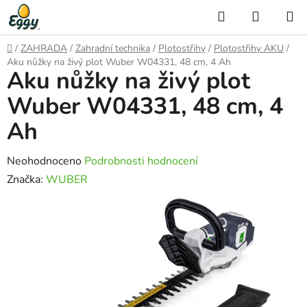
Přejít
Hledat
NÁKUP
na
KOŠÍK
obsah
Domů
/
ZAHRADA
/
Zahradní technika
/
Plotostřihy
/
Plotostřihy AKU
/
Aku nůžky na živý plot Wuber W04331, 48 cm, 4 Ah
Aku nůžky na živý plot
Wuber W04331, 48 cm, 4
Ah
Průměrné
Neohodnoceno
Podrobnosti hodnocení
hodnocení
Značka:
WUBER
produktu
je
0,0
z
5
hvězdiček.