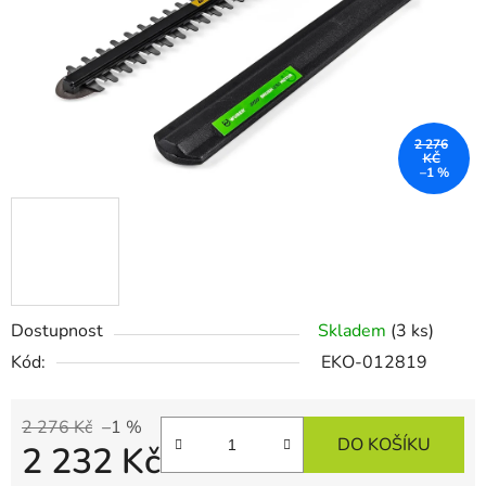
2 276
KČ
–1 %
Dostupnost
Skladem
(3 ks)
Kód:
EKO-012819
2 276 Kč
–1 %
DO KOŠÍKU
2 232 Kč