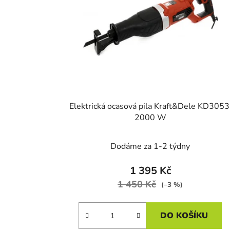
s
p
r
o
d
u
k
t
Elektrická ocasová pila Kraft&Dele KD3053
ů
2000 W
Dodáme za 1-2 týdny
1 395 Kč
1 450 Kč
(–3 %)
DO KOŠÍKU