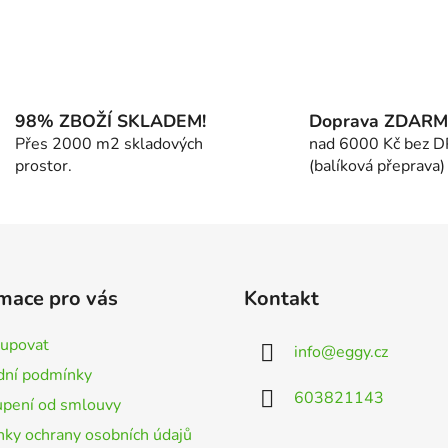
O
v
l
á
98% ZBOŽÍ SKLADEM!
Doprava ZDAR
d
Přes 2000 m2 skladových
nad 6000 Kč bez 
a
prostor.
(balíková přeprava)
c
í
p
r
v
k
mace pro vás
Kontakt
y
v
kupovat
info
@
eggy.cz
ý
ní podmínky
p
603821143
i
pení od smlouvy
s
ky ochrany osobních údajů