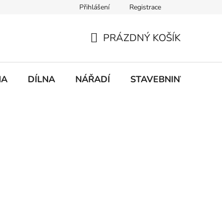
Přihlášení
Registrace
mace
Doprava a platba
PRÁZDNÝ KOŠÍK
NÁKUPNÍ
KOŠÍK
NA
DÍLNA
NÁŘADÍ
STAVEBNINY
DO