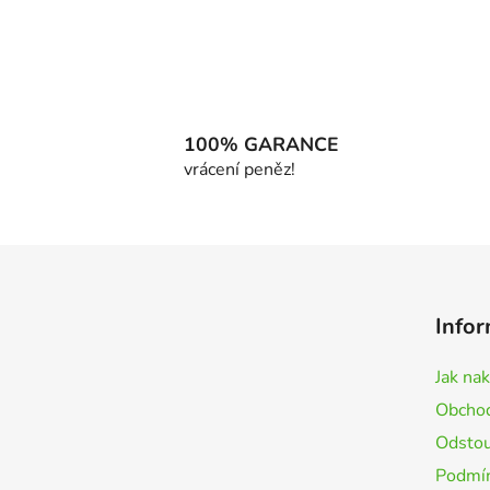
100% GARANCE
vrácení peněz!
Z
á
Infor
p
a
Jak na
t
Obchod
í
Odstou
Podmín