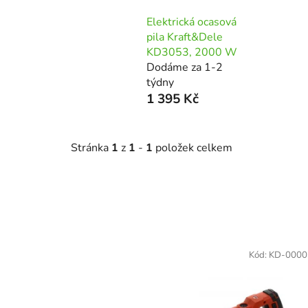
Elektrická ocasová
pila Kraft&Dele
KD3053, 2000 W
Dodáme za 1-2
týdny
1 395 Kč
Stránka
1
z
1
-
1
položek celkem
V
ý
Kód:
KD-0000
p
i