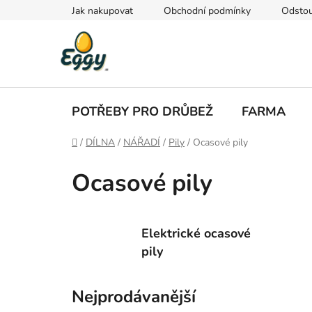
Přejít
Jak nakupovat
Obchodní podmínky
Odstou
na
obsah
POTŘEBY PRO DRŮBEŽ
FARMA
Domů
/
DÍLNA
/
NÁŘADÍ
/
Pily
/
Ocasové pily
Ocasové pily
Elektrické ocasové
pily
Nejprodávanější