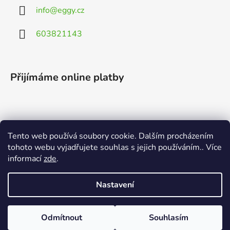
info
@
eggy.cz
603821143
Přijímáme online platby
Tento web používá soubory cookie. Dalším procházením
Vyhledávání
tohoto webu vyjadřujete souhlas s jejich používáním.. Více
informací
zde
.
HLEDAT
Nastavení
Odmítnout
Souhlasím
Vytvořil Shoptet