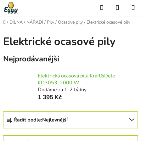
Přejít
Hledat
NÁKUP
na
KOŠÍK
obsah
Domů
/
DÍLNA
/
NÁŘADÍ
/
Pily
/
Ocasové pily
/
Elektrické ocasové pily
Elektrické ocasové pily
Nejprodávanější
Elektrická ocasová pila Kraft&Dele
KD3053, 2000 W
Dodáme za 1-2 týdny
1 395 Kč
Ř
Řadit podle:
Nejlevnější
a
z
e