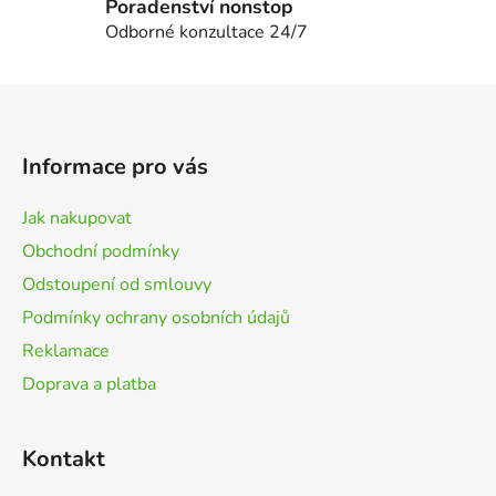
p
Poradenství nonstop
i
Odborné konzultace 24/7
s
u
Z
á
p
Informace pro vás
a
t
Jak nakupovat
í
Obchodní podmínky
Odstoupení od smlouvy
Podmínky ochrany osobních údajů
Reklamace
Doprava a platba
Kontakt