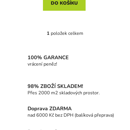
DO KOŠÍKU
1
položek celkem
O
v
l
á
100% GARANCE
d
vrácení peněz!
a
c
í
98% ZBOŽÍ SKLADEM!
p
Přes 2000 m2 skladových prostor.
r
v
k
Doprava ZDARMA
y
nad 6000 Kč bez DPH (balíková přeprava)
v
ý