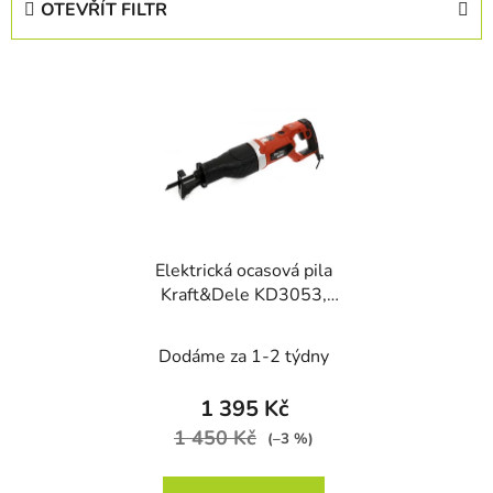
OTEVŘÍT FILTR
n
í
V
p
ý
r
p
o
i
d
s
u
p
k
r
t
Elektrická ocasová pila
o
ů
Kraft&Dele KD3053,
d
2000 W
u
Dodáme za 1-2 týdny
k
t
1 395 Kč
ů
1 450 Kč
(–3 %)