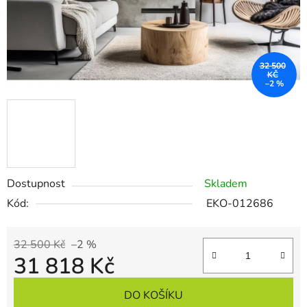
32 500
KČ
–2 %
Dostupnost
Skladem
Kód:
EKO-012686
32 500 Kč
–2 %
31 818 Kč
Měrná cena:
DO KOŠÍKU