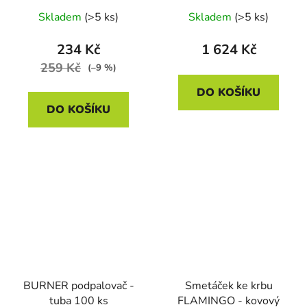
Skladem
(>5 ks)
Skladem
(>5 ks)
234 Kč
1 624 Kč
259 Kč
(–9 %)
DO KOŠÍKU
DO KOŠÍKU
BURNER podpalovač -
Smetáček ke krbu
tuba 100 ks
FLAMINGO - kovový