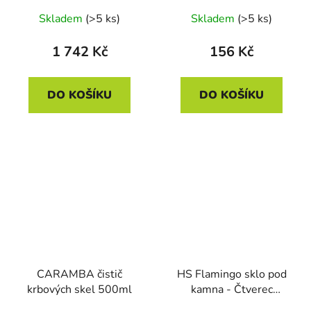
/ 6 mm
Skladem
(>5 ks)
Skladem
(>5 ks)
1 742 Kč
156 Kč
DO KOŠÍKU
DO KOŠÍKU
CARAMBA čistič
HS Flamingo sklo pod
krbových skel 500ml
kamna - Čtverec
1000x1000 mm / 6 mm