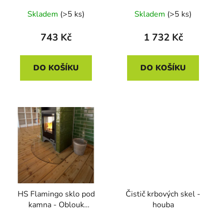
Skladem
(>5 ks)
Skladem
(>5 ks)
743 Kč
1 732 Kč
DO KOŠÍKU
DO KOŠÍKU
HS Flamingo sklo pod
Čistič krbových skel -
kamna - Oblouk
houba
1000x1000 mm / R725