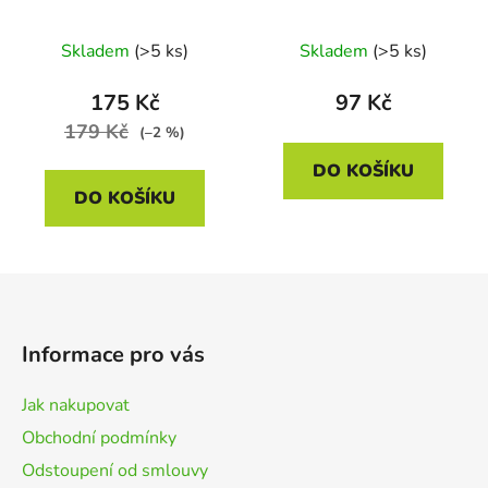
Skladem
(>5 ks)
Skladem
(>5 ks)
175 Kč
97 Kč
179 Kč
(–2 %)
DO KOŠÍKU
DO KOŠÍKU
Z
á
p
Informace pro vás
a
t
Jak nakupovat
í
Obchodní podmínky
Odstoupení od smlouvy