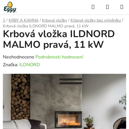
Přejít
Hledat
NÁKUP
na
KOŠÍK
obsah
Domů
/
KRBY A KAMNA
/
Krbové vložky
/
Krbové vložky bez výměníku
/
Krbová vložka ILDNORD MALMO pravá, 11 kW
Krbová vložka ILDNORD
MALMO pravá, 11 kW
Průměrné
Neohodnoceno
Podrobnosti hodnocení
hodnocení
Značka:
ILDNORD
produktu
je
0,0
z
5
hvězdiček.