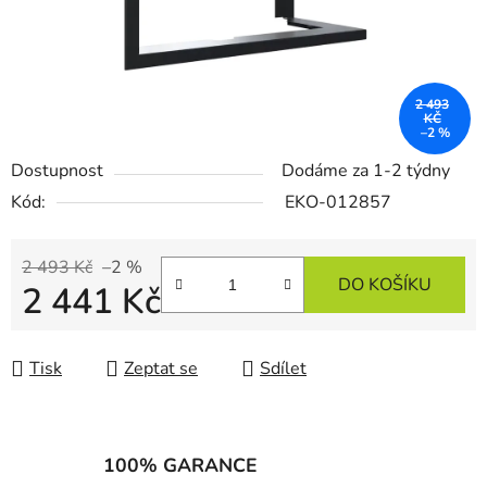
2 493
KČ
–2 %
Dostupnost
Dodáme za 1-2 týdny
Kód:
EKO-012857
2 493 Kč
–2 %
DO KOŠÍKU
2 441 Kč
Měrná cena:
Tisk
Zeptat se
Sdílet
100% GARANCE