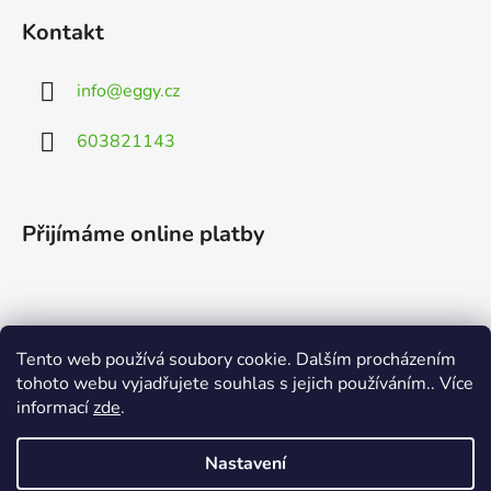
Kontakt
info
@
eggy.cz
603821143
Přijímáme online platby
Tento web používá soubory cookie. Dalším procházením
Vyhledávání
tohoto webu vyjadřujete souhlas s jejich používáním.. Více
informací
zde
.
HLEDAT
Nastavení