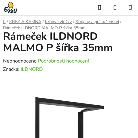
Přejít
Hledat
NÁKUP
na
KOŠÍK
obsah
Domů
/
KRBY A KAMNA
/
Krbové vložky
/
Stojany a příslušenství
/
Rámeček ILDNORD MALMO P šířka 35mm
Rámeček ILDNORD
MALMO P šířka 35mm
Průměrné
Neohodnoceno
Podrobnosti hodnocení
hodnocení
Značka:
ILDNORD
produktu
je
0,0
z
5
hvězdiček.