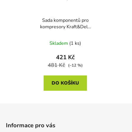
Sada komponentů pro
kompresory Kraft&Dele
KD410, 5 ks
Skladem
(1 ks)
421 Kč
481 Kč
(–12 %)
DO KOŠÍKU
Z
á
p
Informace pro vás
a