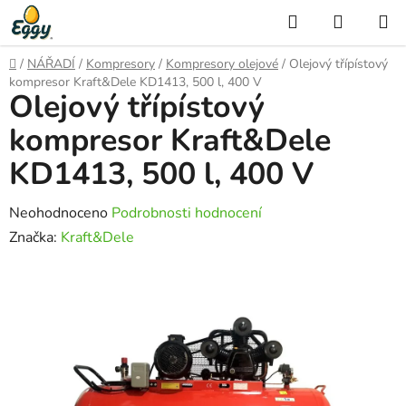
Přejít
Hledat
NÁKUP
na
KOŠÍK
obsah
Domů
/
NÁŘADÍ
/
Kompresory
/
Kompresory olejové
/
Olejový třípístový
kompresor Kraft&Dele KD1413, 500 l, 400 V
Olejový třípístový
kompresor Kraft&Dele
KD1413, 500 l, 400 V
Průměrné
Neohodnoceno
Podrobnosti hodnocení
hodnocení
Značka:
Kraft&Dele
produktu
je
0,0
z
5
hvězdiček.