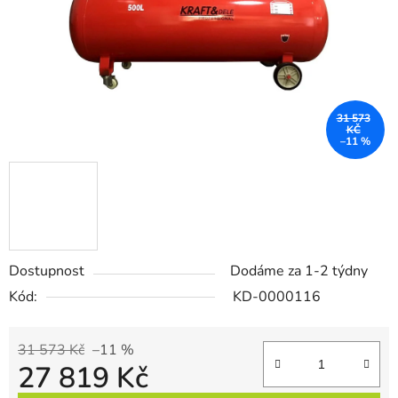
31 573
KČ
–11 %
Dostupnost
Dodáme za 1-2 týdny
Kód:
KD-0000116
31 573 Kč
–11 %
27 819 Kč