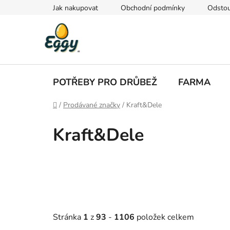
Přejít
Jak nakupovat
Obchodní podmínky
Odstou
na
obsah
POTŘEBY PRO DRŮBEŽ
FARMA
Domů
/
Prodávané značky
/
Kraft&Dele
Kraft&Dele
Stránka
1
z
93
-
1106
položek celkem