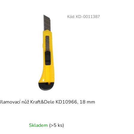
z
e
Kód:
KD-0011387
n
í
p
r
o
d
u
k
t
ů
Ulamovací nůž Kraft&Dele KD10966, 18 mm
Skladem
(>5 ks)