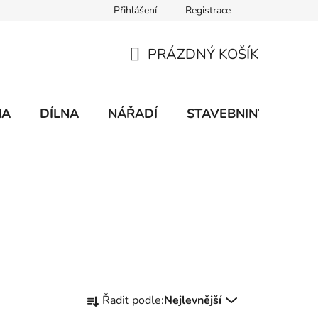
Přihlášení
Registrace
mace
Doprava a platba
PRÁZDNÝ KOŠÍK
NÁKUPNÍ
KOŠÍK
NA
DÍLNA
NÁŘADÍ
STAVEBNINY
DO
Ř
Řadit podle:
Nejlevnější
a