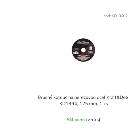
V
ý
Kód:
KD-0002
p
i
s
p
r
o
d
u
k
t
Brusný kotouč na nerezovou ocel Kraft&Del
ů
KD1994, 125 mm, 1 ks
Skladem
(>5 ks)