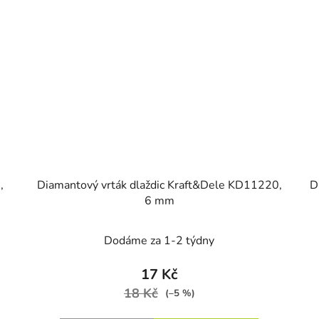
,
Diamantový vrták dlaždic Kraft&Dele KD11220,
D
6 mm
Dodáme za 1-2 týdny
17 Kč
18 Kč
(–5 %)