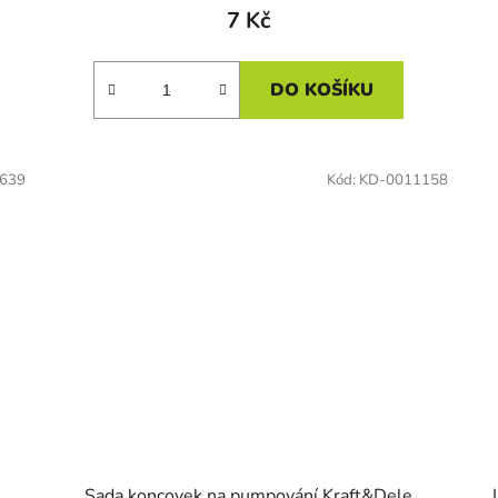
7 Kč
DO KOŠÍKU
639
Kód:
KD-0011158
Sada koncovek na pumpování Kraft&Dele