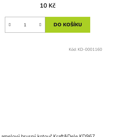
10 Kč
DO KOŠÍKU
Kód:
KD-0001160
Lamelový brusný kotouč Kraft&Dele KD967,