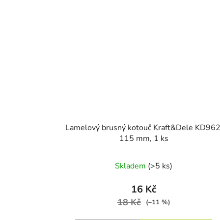
Lamelový brusný kotouč Kraft&Dele KD962
115 mm, 1 ks
Skladem
(>5 ks)
16 Kč
18 Kč
(–11 %)