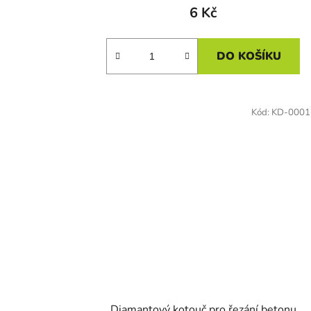
6 Kč
DO KOŠÍKU
Kód:
KD-0001
Diamantový kotouč pro řezání betonu