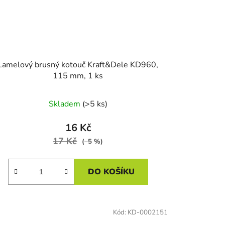
Lamelový brusný kotouč Kraft&Dele KD960,
115 mm, 1 ks
Skladem
(>5 ks)
16 Kč
17 Kč
(–5 %)
DO KOŠÍKU
Kód:
KD-0002151