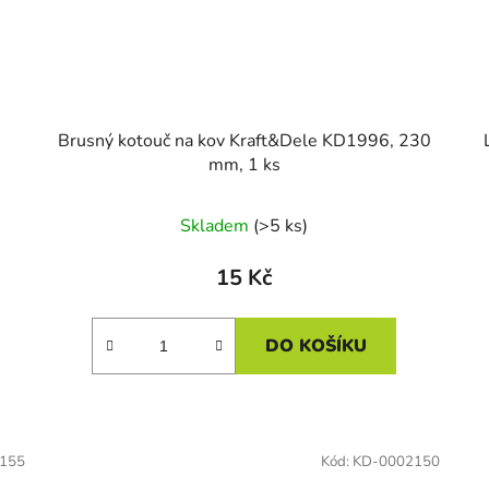
Brusný kotouč na kov Kraft&Dele KD1996, 230
mm, 1 ks
Skladem
(>5 ks)
15 Kč
DO KOŠÍKU
155
Kód:
KD-0002150