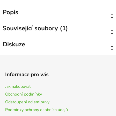
Popis
Související soubory (1)
Diskuze
Z
á
p
Informace pro vás
a
t
Jak nakupovat
í
Obchodní podmínky
Odstoupení od smlouvy
Podmínky ochrany osobních údajů