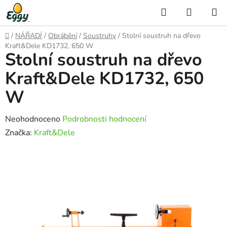
Přejít
Hledat
NÁKUP
na
KOŠÍK
obsah
Domů
/
NÁŘADÍ
/
Obrábění
/
Soustruhy
/
Stolní soustruh na dřevo
Kraft&Dele KD1732, 650 W
Stolní soustruh na dřevo
Kraft&Dele KD1732, 650
W
Průměrné
Neohodnoceno
Podrobnosti hodnocení
hodnocení
Značka:
Kraft&Dele
produktu
je
0,0
z
5
hvězdiček.