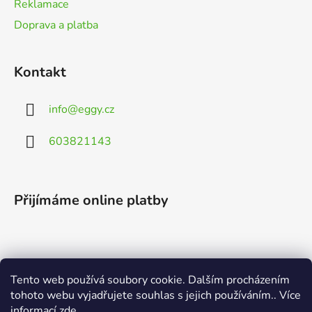
Reklamace
Doprava a platba
Kontakt
info
@
eggy.cz
603821143
Přijímáme online platby
Tento web používá soubory cookie. Dalším procházením
Vyhledávání
tohoto webu vyjadřujete souhlas s jejich používáním.. Více
informací
zde
.