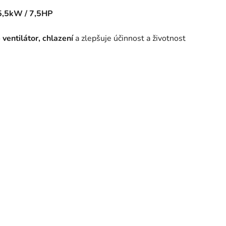
5,5
kW / 7,5HP
o
ventilátor, chlazení
a zlepšuje účinnost a životnost