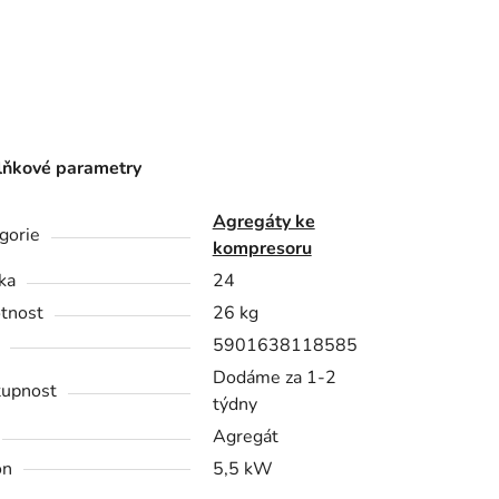
ňkové parametry
Agregáty ke
gorie
kompresoru
ka
24
tnost
26 kg
5901638118585
Dodáme za 1-2
upnost
týdny
Agregát
on
5,5 kW