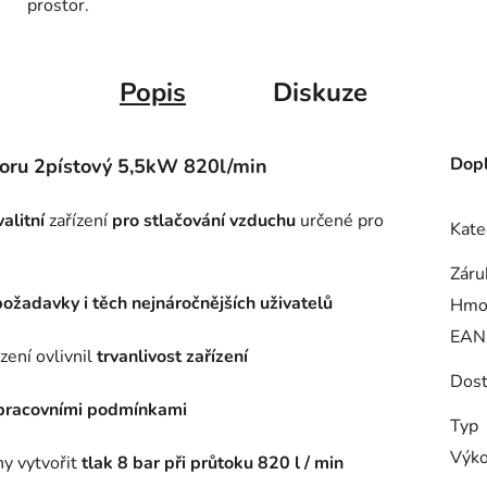
prostor.
Popis
Diskuze
Dopl
oru 2pístový 5,5kW 820l/min
alitní
zařízení
pro stlačování vzduchu
určené pro
Kate
Záru
požadavky i těch nejnáročnějších uživatelů
Hmo
EAN
zení ovlivnil
trvanlivost zařízení
Dost
 pracovními podmínkami
Typ
Výk
y vytvořit
tlak 8 bar při průtoku 820 l / min