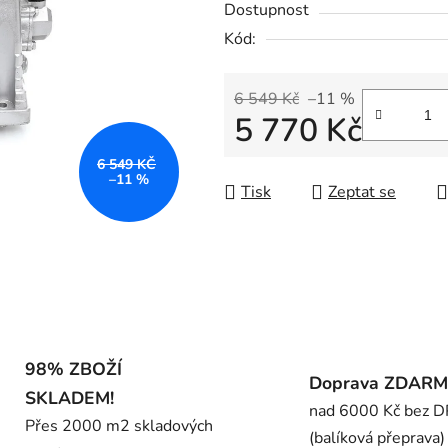
Dostupnost
je
Kód:
0,0
z
5
6 549 Kč
–11 %
5 770 Kč
hvězdiček.
Měrná cena:
6 549 KČ
–11 %
Tisk
Zeptat se
98% ZBOŽÍ
Doprava ZDAR
SKLADEM!
nad 6000 Kč bez 
Přes 2000 m2 skladových
(balíková přeprava)