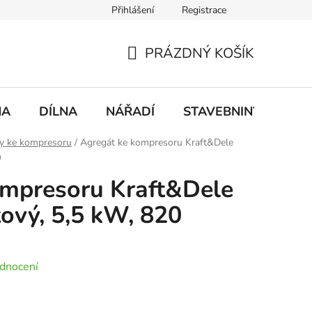
Přihlášení
Registrace
mace
Doprava a platba
PRÁZDNÝ KOŠÍK
NÁKUPNÍ
KOŠÍK
NA
DÍLNA
NÁŘADÍ
STAVEBNINY
DO
y ke kompresoru
/
Agregát ke kompresoru Kraft&Dele
n
ompresoru Kraft&Dele
ový, 5,5 kW, 820
dnocení