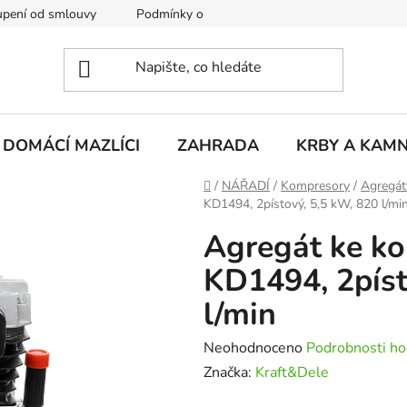
pení od smlouvy
Podmínky ochrany osobních údajů
Rekla
DOMÁCÍ MAZLÍCI
ZAHRADA
KRBY A KAM
Domů
/
NÁŘADÍ
/
Kompresory
/
Agregát
KD1494, 2pístový, 5,5 kW, 820 l/mi
Agregát ke k
KD1494, 2píst
l/min
Průměrné
Neohodnoceno
Podrobnosti ho
hodnocení
Značka:
Kraft&Dele
produktu