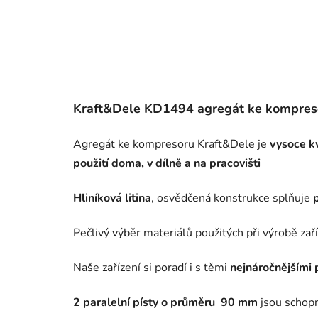
Kraft&Dele KD1494 agregát ke kompres
Agregát ke kompresoru Kraft&Dele je
vysoce kv
použití doma, v dílně a na pracovišti
Hliníková litina
, osvědčená konstrukce splňuje
Pečlivý výběr materiálů použitých při výrobě zaří
Naše zařízení si poradí i s těmi
nejnáročnějšími
2 paralelní písty o průměru 90 mm
jsou schopn