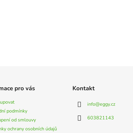
mace pro vás
Kontakt
kupovat
info
@
eggy.cz
ní podmínky
603821143
pení od smlouvy
ky ochrany osobních údajů