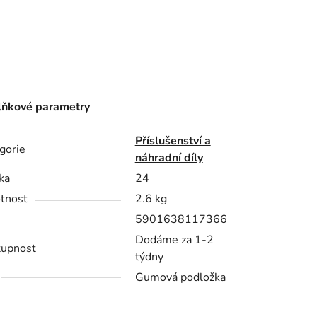
ňkové parametry
Příslušenství a
gorie
náhradní díly
ka
24
tnost
2.6 kg
5901638117366
Dodáme za 1-2
upnost
týdny
Gumová podložka