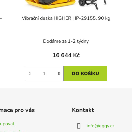
-
Vibrační deska HIGHER HP-29155, 90 kg
Dodáme za 1-2 týdny
16 644 Kč
DO KOŠÍKU
mace pro vás
Kontakt
kupovat
info
@
eggy.cz