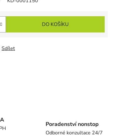
KD-0001150
DO KOŠÍKU
Sdílet
MA
Poradenství nonstop
DPH
Odborné konzultace 24/7