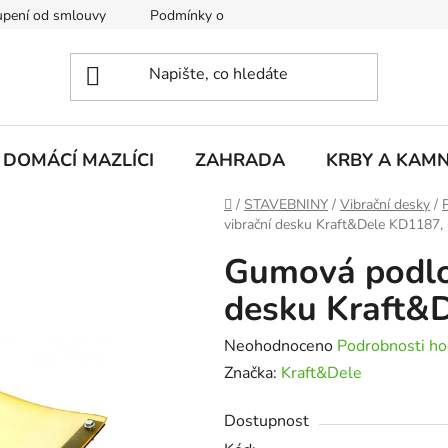
pení od smlouvy
Podmínky ochrany osobních údajů
Rekla
DOMÁCÍ MAZLÍCI
ZAHRADA
KRBY A KAM
Domů
/
STAVEBNINY
/
Vibrační desky
/
vibrační desku Kraft&Dele KD1187,
Gumová podlož
desku Kraft&
Průměrné
Neohodnoceno
Podrobnosti ho
hodnocení
Značka:
Kraft&Dele
produktu
Dostupnost
je