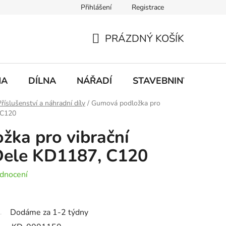
Přihlášení
Registrace
mace
Doprava a platba
PRÁZDNÝ KOŠÍK
NÁKUPNÍ
KOŠÍK
NA
DÍLNA
NÁŘADÍ
STAVEBNINY
DO
Příslušenství a náhradní díly
/
Gumová podložka pro
 C120
ka pro vibrační
Dele KD1187, C120
dnocení
Dodáme za 1-2 týdny