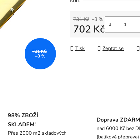
Kód:
0,0
z
5
731 Kč
–3 %
702 Kč
hvězdiček.
Měrná cena:
Tisk
Zeptat se
731 KČ
–3 %
98% ZBOŽÍ
Doprava ZDAR
SKLADEM!
nad 6000 Kč bez 
Přes 2000 m2 skladových
(balíková přeprava)