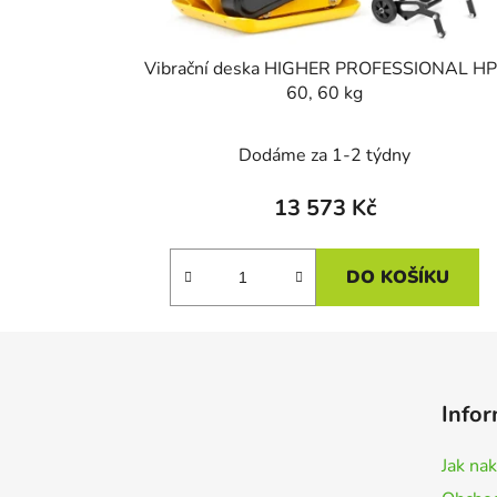
Vibrační deska HIGHER PROFESSIONAL HP
60, 60 kg
Dodáme za 1-2 týdny
13 573 Kč
DO KOŠÍKU
Z
á
Infor
p
a
Jak na
t