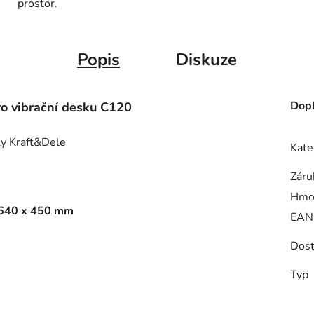
prostor.
Popis
Diskuze
Dopl
o vibrační desku C120
y Kraft&Dele
Kate
Záru
Hmo
i 640 x 450 mm
EAN
Dost
Typ