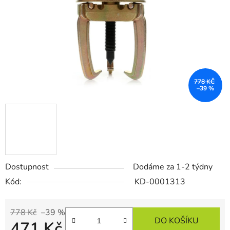
778 KČ
–39 %
Dostupnost
Dodáme za 1-2 týdny
Kód:
KD-0001313
778 Kč
–39 %
DO KOŠÍKU
471 Kč