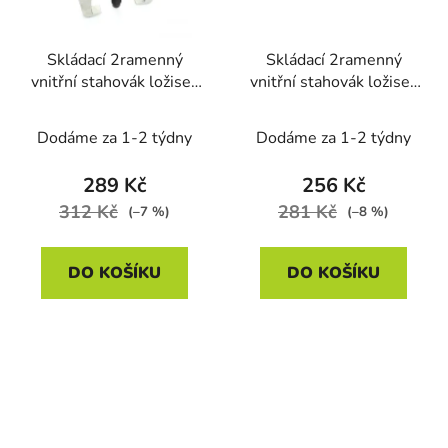
Skládací 2ramenný
Skládací 2ramenný
vnitřní stahovák ložisek
vnitřní stahovák ložisek
Kraft&Dele KD10133,
Kraft&Dele KD10135,
8", 200 mm
4"
Dodáme za 1-2 týdny
Dodáme za 1-2 týdny
289 Kč
256 Kč
312 Kč
281 Kč
(–7 %)
(–8 %)
DO KOŠÍKU
DO KOŠÍKU