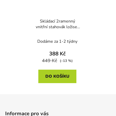
Skládací 2ramenný
vnitřní stahovák ložisek
Kraft&Dele KD10136,
6"
Dodáme za 1-2 týdny
388 Kč
449 Kč
(–13 %)
DO KOŠÍKU
Z
á
p
Informace pro vás