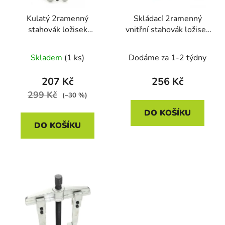
Kulatý 2ramenný
Skládací 2ramenný
stahovák ložisek
vnitřní stahovák ložisek
Kraft&Dele KD10138,
Kraft&Dele KD10132,
4", 100 mm
6", 150 mm
Skladem
(1 ks)
Dodáme za 1-2 týdny
207 Kč
256 Kč
299 Kč
(–30 %)
DO KOŠÍKU
DO KOŠÍKU