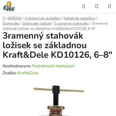
Přejít
Hledat
NÁKUP
na
KOŠÍK
obsah
Domů
/
NÁŘADÍ
/
Vybavení do autodílny
/
Nářadí do autodílny
/
Stahováky
/
Stahováky ložisek
/
3 ramenné stahováky
/
3ramenný
stahovák ložisek se základnou Kraft&Dele KD10126, 6–8"
3ramenný stahovák
ložisek se základnou
Kraft&Dele KD10126, 6–8"
Průměrné
Neohodnoceno
Podrobnosti hodnocení
hodnocení
Značka:
Kraft&Dele
produktu
je
0,0
z
5
hvězdiček.