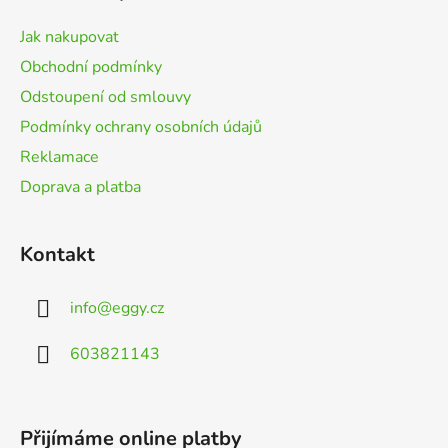
a
t
Jak nakupovat
í
Obchodní podmínky
Odstoupení od smlouvy
Podmínky ochrany osobních údajů
Reklamace
Doprava a platba
Kontakt
info
@
eggy.cz
603821143
Přijímáme online platby