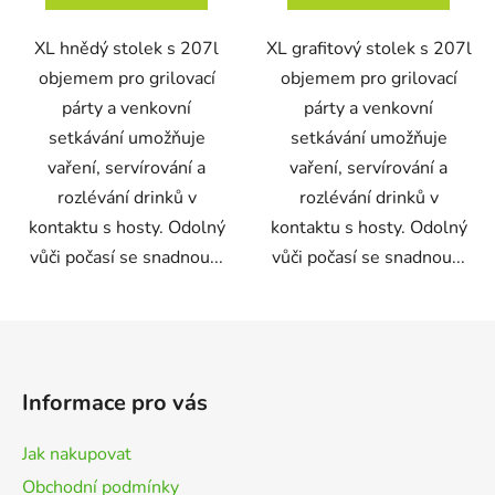
XL hnědý stolek s 207l
XL grafitový stolek s 207l
objemem pro grilovací
objemem pro grilovací
párty a venkovní
párty a venkovní
setkávání umožňuje
setkávání umožňuje
vaření, servírování a
vaření, servírování a
rozlévání drinků v
rozlévání drinků v
kontaktu s hosty. Odolný
kontaktu s hosty. Odolný
vůči počasí se snadnou...
vůči počasí se snadnou...
Z
á
p
Informace pro vás
a
t
Jak nakupovat
í
Obchodní podmínky