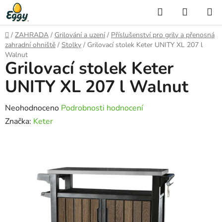
Přejít
Hledat
NÁKUP
na
KOŠÍK
obsah
Domů
/
ZAHRADA
/
Grilování a uzení
/
Příslušenství pro grily a přenosná
zahradní ohniště
/
Stolky
/
Grilovací stolek Keter UNITY XL 207 l
Walnut
Grilovací stolek Keter
UNITY XL 207 l Walnut
Průměrné
Neohodnoceno
Podrobnosti hodnocení
hodnocení
Značka:
Keter
produktu
je
0,0
z
5
hvězdiček.