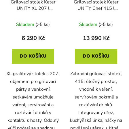
Grilovací stolek Keter
Grilovací stolek Keter
UNITY XL 207 l
UNITY Chef 415 l
Ashwood
Walnut
Skladem
(>5 ks)
Skladem
(>5 ks)
6 290 Kč
13 990 Kč
DO KOŠÍKU
DO KOŠÍKU
XL grafitový stolek s 207l
Zahradní grilovací stolek,
objemem pro grilovací
415l úložný prostor,
párty a venkovní
vhodné k vaření,
setkávání umožňuje
servírování pokrmů a
vaření, servírování a
rozlévání drinků.
rozlévání drinků v
Integrovaný dřez,
kontaktu s hosty. Odolný
kuchyňská linka, háčky na
vůči počasí se snadnou...
pověšení utěrek, užitná...