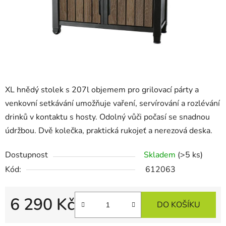
XL hnědý stolek s 207l objemem pro grilovací párty a
venkovní setkávání umožňuje vaření, servírování a rozlévání
drinků v kontaktu s hosty. Odolný vůči počasí se snadnou
údržbou. Dvě kolečka, praktická rukojeť a nerezová deska.
Dostupnost
Skladem
(>5 ks)
Kód:
612063
6 290 Kč
DO KOŠÍKU
Měrná cena: