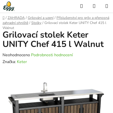
Přejít
Hledat
NÁKUP
na
KOŠÍK
obsah
Domů
/
ZAHRADA
/
Grilování a uzení
/
Příslušenství pro grily a přenosná
zahradní ohniště
/
Stolky
/
Grilovací stolek Keter UNITY Chef 415 l
Walnut
Grilovací stolek Keter
UNITY Chef 415 l Walnut
Průměrné
Neohodnoceno
Podrobnosti hodnocení
hodnocení
Značka:
Keter
produktu
je
0,0
z
5
hvězdiček.