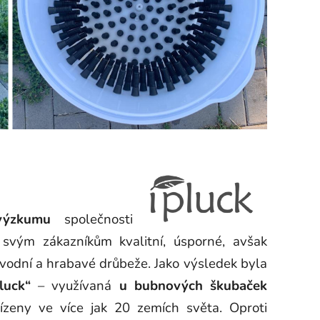
 výzkumu
společnosti
svým zákazníkům kvalitní, úsporné, avšak
u vodní a hrabavé drůbeže. Jako výsledek byla
luck“
– využívaná
u bubnových škubaček
ízeny ve více jak 20 zemích světa. Oproti