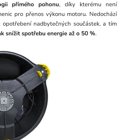
ogii přímého pohonu
, díky kterému není
menic pro přenos výkonu motoru. Nedochází
k opotřebení nadbytečných součástek, a tím
k snížit spotřebu energie až o 50 %
.