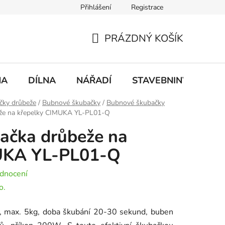
Přihlášení
Registrace
mace
Doprava a platba
PRÁZDNÝ KOŠÍK
NÁKUPNÍ
KOŠÍK
NA
DÍLNA
NÁŘADÍ
STAVEBNINY
DO
čky drůbeže
/
Bubnové škubačky
/
Bubnové škubačky
že na křepelky CIMUKA YL-PL01-Q
ačka drůbeže na
UKA YL-PL01-Q
dnocení
o.
, max. 5kg, doba škubání 20-30 sekund, buben