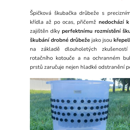
Špičková škubačka drůbeže s precizn
křídla až po ocas, přičemž
nedochází k
zajištěn díky
perfektnímu rozmístění šk
škubání drobné drůbeže
jako jsou
křepel
na základě dlouholetých zkušenost
rotačního kotouče a na ochranném b
prstů zaručuje nejen hladké odstranění pe