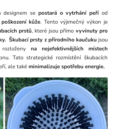
ím designem se
postará o vytrhání peří
od
 poškození kůže
. Tento výjimečný výkon je
ubacích prstů
, které jsou přímo
vyvinuty pro
ky.
Škubací prsty z přírodního kaučuku
jsou
í rozloženy
na nejefektivnějších místech
ubnu.
Tato strategické rozmístění škubacích
ří, ale také
minimalizuje spotřebu energie.