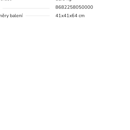
8682258050000
ěry balení
41x41x64 cm