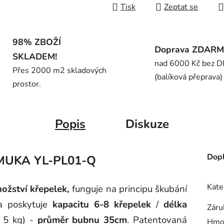
Tisk
Zeptat se
98% ZBOŽÍ
Doprava ZDAR
SKLADEM!
nad 6000 Kč bez 
Přes 2000 m2 skladových
(balíková přeprava)
prostor.
Popis
Diskuze
Dopl
IMUKA YL-PL01-Q
Kate
ožství křepelek
,
funguje na principu škubání
a poskytuje
kapacitu 6-8 křepelek
/
délka
Záru
t 5 kg) -
průměr bubnu 35cm
. Patentovaná
Hmo