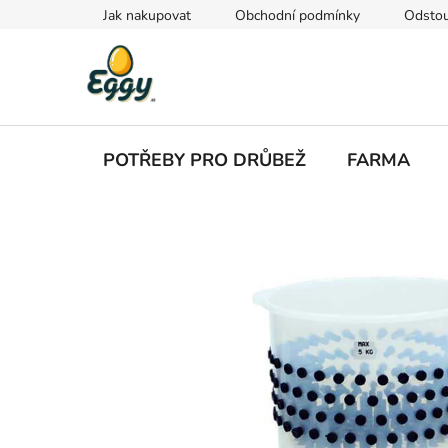
Přejít
Jak nakupovat
Obchodní podmínky
Odstou
na
obsah
POTŘEBY PRO DRŮBEŽ
FARMA