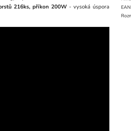
prstů
216ks, příkon 200W
- vysoká úspora
EAN
Rozm