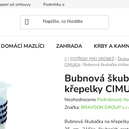
pení od smlouvy
Podmínky ochrany osobních údajů
Rekla
DOMÁCÍ MAZLÍCI
ZAHRADA
KRBY A KAM
Domů
/
POTŘEBY PRO DRŮBEŽ
/
Škuba
CIMUKA
/
Bubnová škubačka drůbe
Bubnová škub
křepelky CIM
Průměrné
Neohodnoceno
Podrobnosti ho
hodnocení
Značka:
BRAVSON GROUP s.r.
produktu
Bubnová škubačka na křepelky
je