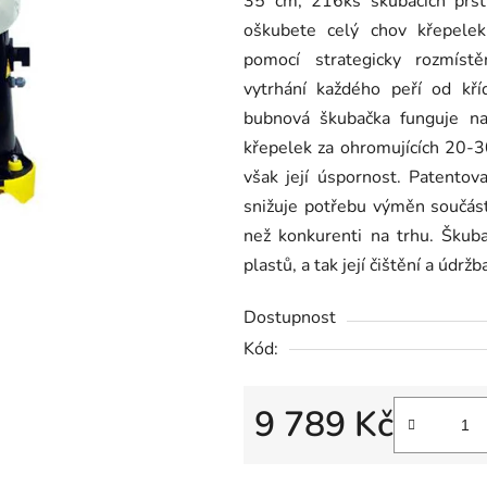
35 cm, 216ks škubacích prst
0,0
oškubete celý chov křepelek
z
pomocí strategicky rozmístě
5
vytrhání každého peří od kř
hvězdiček.
bubnová škubačka funguje n
křepelek za ohromujících 20-
však její úspornost. Patentova
snižuje potřebu výměn součás
než konkurenti na trhu. Škuba
plastů, a tak její čištění a údr
Dostupnost
Kód:
9 789 Kč
Měrná cena: