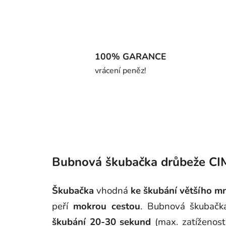
100% GARANCE
vrácení peněz!
Bubnová škubačka drůbeže C
Škubačka
vhodná
ke škubání většího mn
peří
mokrou cestou
. Bubnová škubačk
škubání 20-30 sekund
(max. zatíženos