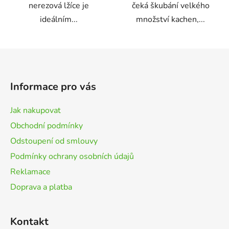
nerezová lžíce je
čeká škubání velkého
ideálním...
množství kachen,...
Z
á
p
Informace pro vás
a
t
Jak nakupovat
í
Obchodní podmínky
Odstoupení od smlouvy
Podmínky ochrany osobních údajů
Reklamace
Doprava a platba
Kontakt