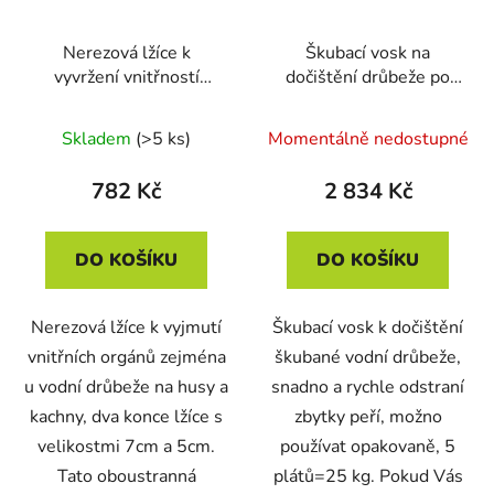
Nerezová lžíce k
Škubací vosk na
vyvržení vnitřností
dočištění drůbeže po
SPIUMATRICE DIT EV
škubaní peří HB 25 kg -
5 plátů
Skladem
(>5 ks)
Momentálně nedostupné
782 Kč
2 834 Kč
DO KOŠÍKU
DO KOŠÍKU
Nerezová lžíce k vyjmutí
Škubací vosk k dočištění
vnitřních orgánů zejména
škubané vodní drůbeže,
u vodní drůbeže na husy a
snadno a rychle odstraní
kachny, dva konce lžíce s
zbytky peří, možno
velikostmi 7cm a 5cm.
používat opakovaně, 5
Tato oboustranná
plátů=25 kg. Pokud Vás