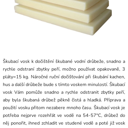
Škubací vosk k dočištění škubané vodní drůbeže, snadno a
rychle odstraní zbytky peří, možno používat opakovaně, 3
pláty=15 kg. Náročné ruční dočišťování při škubání kachen,
hus a další drůbeže bude s tímto voskem minulostí. Škubací
vosk Vám pomůže snadno a rychle odstranit zbytky peří,
aby byla škubaná drůbež pěkně čistá a hladká. Příprava a
použití vosku přitom nezabere mnoho času. Škubací vosk je
potřeba nejprve rozehřát ve vodě na 54-57°C, drůbež do
něj ponořit, ihned zchladit ve studené vodě a poté již vosk