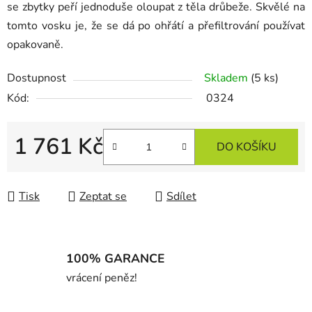
se zbytky peří jednoduše oloupat z těla drůbeže. Skvělé na
tomto vosku je, že se dá po ohřátí a přefiltrování používat
opakovaně.
Dostupnost
Skladem
(5 ks)
Kód:
0324
1 761 Kč
DO KOŠÍKU
Měrná cena:
Tisk
Zeptat se
Sdílet
100% GARANCE
vrácení peněz!