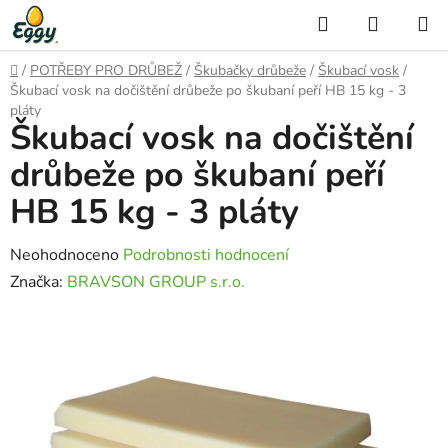
Přejít
Hledat
NÁKUP
na
KOŠÍK
obsah
Domů
/
POTŘEBY PRO DRŮBEŽ
/
Škubačky drůbeže
/
Škubací vosk
/
Škubací vosk na dočištění drůbeže po škubaní peří HB 15 kg - 3
pláty
Škubací vosk na dočištění
drůbeže po škubaní peří
HB 15 kg - 3 pláty
Průměrné
Neohodnoceno
Podrobnosti hodnocení
hodnocení
Značka:
BRAVSON GROUP s.r.o.
produktu
je
0,0
z
5
hvězdiček.