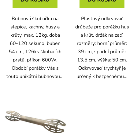
DO KOŠÍKU
DO KOŠÍKU
Bubnová škubačka na
Plastový odkrvovač
slepice, kachny, husy a
drůbeže pro porážku hus
krůty, max. 12kg, doba
a krůt, držák na zeď,
60-120 sekund, buben
rozměry: horní průměr:
54 cm, 126ks škubacích
39 cm, spodní průměr
prstů, příkon 600W.
13,5 cm, výška: 50 cm.
Období porážky Vás s
Odkrvovací trychtýř je
touto unikátní bubnovou...
určený k bezpečnému...