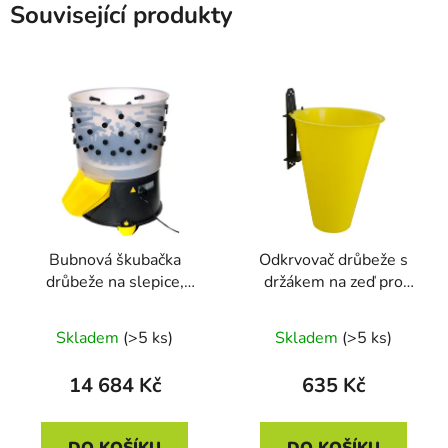
Související produkty
Bubnová škubačka
Odkrvovač drůbeže s
drůbeže na slepice,
držákem na zeď pro
husy, kachny, krůty
husy a krůty CIMUKA
CIMUKA YL-PL03-G
HNG01-CN04T
Skladem
(>5 ks)
Skladem
(>5 ks)
14 684 Kč
635 Kč