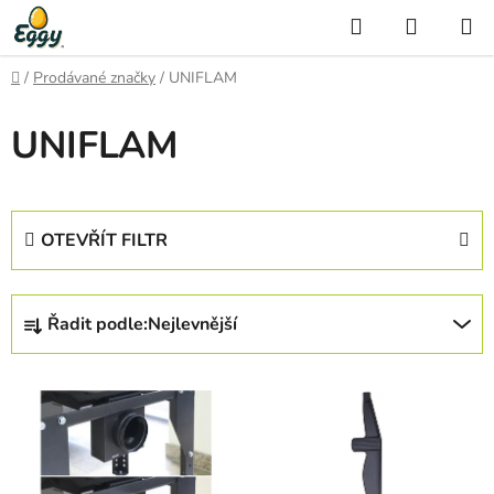
Přejít
Hledat
NÁKUP
na
KOŠÍK
obsah
Domů
/
Prodávané značky
/
UNIFLAM
UNIFLAM
OTEVŘÍT FILTR
Ř
Řadit podle:
Nejlevnější
a
z
V
e
ý
n
p
í
i
p