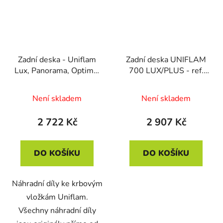
Zadní deska - Uniflam
Zadní deska UNIFLAM
Lux, Panorama, Optima,
700 LUX/PLUS - ref.
Grand, laudel lux -
907-695,907-697
800848
(670714)
Není skladem
Není skladem
2 722 Kč
2 907 Kč
DO KOŠÍKU
DO KOŠÍKU
Náhradní díly ke krbovým
vložkám Uniflam.
Všechny náhradní díly