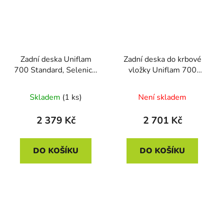
Zadní deska Uniflam
Zadní deska do krbové
700 Standard, Selenic -
vložky Uniflam 700
700361 (47x36 cm)
Standard, Selenic ECO -
670709
Skladem
(1 ks)
Není skladem
2 379 Kč
2 701 Kč
DO KOŠÍKU
DO KOŠÍKU