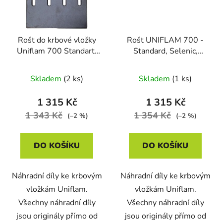
Rošt do krbové vložky
Rošt UNIFLAM 700 -
Uniflam 700 Standart,
Standard, Selenic,
Selenic, Promo, kazeta
Kazeta velká, Promo,
velká - 700819
Option - 700868
Skladem
(2 ks)
Skladem
(1 ks)
1 315 Kč
1 315 Kč
1 343 Kč
1 354 Kč
(–2 %)
(–2 %)
DO KOŠÍKU
DO KOŠÍKU
Náhradní díly ke krbovým
Náhradní díly ke krbovým
vložkám Uniflam.
vložkám Uniflam.
Všechny náhradní díly
Všechny náhradní díly
jsou originály přímo od
jsou originály přímo od