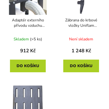
s
r
p
o
r
d
Adaptér externího
Zábrana do krbové
o
u
přívodu vzduchu
vložky Uniflam
d
k
UNIFLAM
Standard, Selenic,
u
t
kazeta velká, Promo -
Skladem
(>5 ks)
Není skladem
k
ů
700362
t
912 Kč
1 248 Kč
ů
DO KOŠÍKU
DO KOŠÍKU