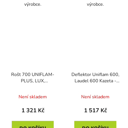
výrobce.
výrobce.
Rošt 700 UNIFLAM-
Deflektor Uniflam 600,
PLUS, LUX,
Laudel 600 Kazeta -
OPTIMA,COMPACT,PANORAMA
600111
, LAU - GV,kazeta L.
Není skladem
Není skladem
700, L. Decor 800 Caro,
Laud 700 Panorama -
1 321 Kč
1 517 Kč
700139 (670139)