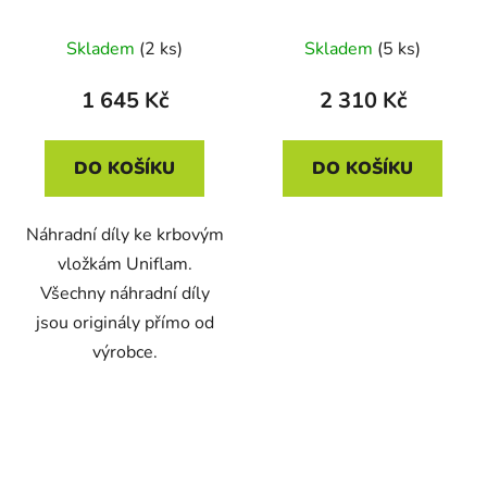
kazeta
660161, (46x28,5) -
700604(670604B-B)
jiný vzor
Skladem
(2 ks)
Skladem
(5 ks)
1 645 Kč
2 310 Kč
DO KOŠÍKU
DO KOŠÍKU
Náhradní díly ke krbovým
vložkám Uniflam.
Všechny náhradní díly
jsou originály přímo od
výrobce.