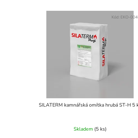
V
ý
Kód:
EKO-004
p
i
s
p
r
o
d
u
k
t
SILATERM kamnářská omítka hrubá ST-H 5 
ů
Skladem
(5 ks)