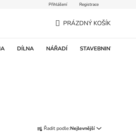
Přihlášení
Registrace
mace
Doprava a platba
PRÁZDNÝ KOŠÍK
NÁKUPNÍ
KOŠÍK
NA
DÍLNA
NÁŘADÍ
STAVEBNINY
DO
Ř
Řadit podle:
Nejlevnější
a