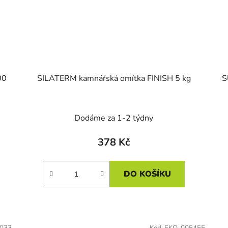
00
SILATERM kamnářská omítka FINISH 5 kg
S
Dodáme za 1-2 týdny
378 Kč
DO KOŠÍKU