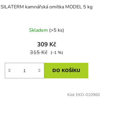
SILATERM kamnářská omítka MODEL 5 kg
Skladem
(>5 ks)
309 Kč
315 Kč
(–1 %)
DO KOŠÍKU
Kód:
EKO-010960