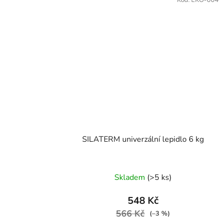
Kód:
EKO-004
SILATERM univerzální lepidlo 6 kg
Skladem
(>5 ks)
548 Kč
566 Kč
(–3 %)