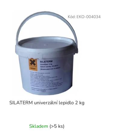
z
e
Kód:
EKO-004034
n
í
p
r
o
d
u
k
t
ů
SILATERM univerzální lepidlo 2 kg
Skladem
(>5 ks)