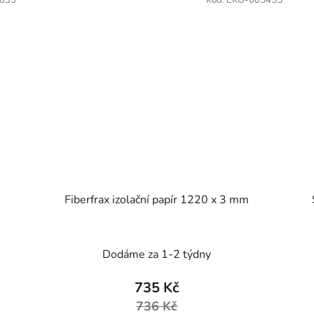
033
Kód:
EKO-005455
Fiberfrax izolační papír 1220 x 3 mm
Dodáme za 1-2 týdny
735 Kč
736 Kč