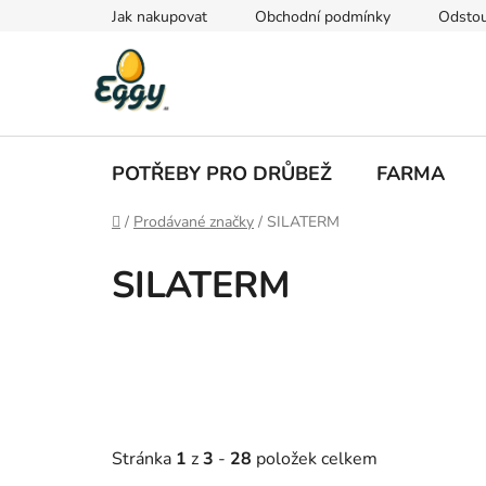
Přejít
Jak nakupovat
Obchodní podmínky
Odstou
na
obsah
POTŘEBY PRO DRŮBEŽ
FARMA
Domů
/
Prodávané značky
/
SILATERM
SILATERM
Stránka
1
z
3
-
28
položek celkem