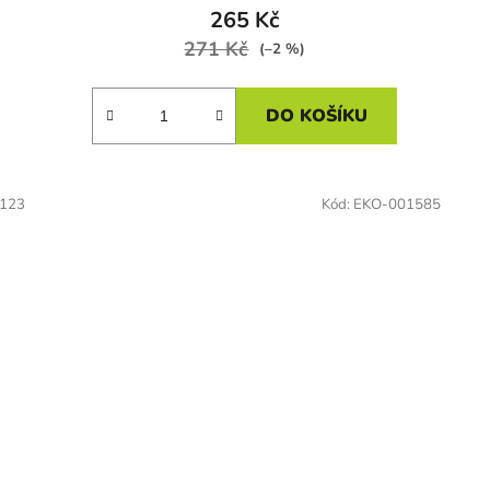
265 Kč
271 Kč
(–2 %)
DO KOŠÍKU
123
Kód:
EKO-001585