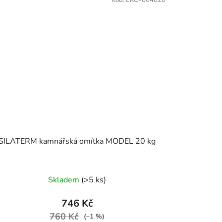
Kód:
EKO-004020
SILATERM kamnářská omítka MODEL 20 kg
Skladem
(>5 ks)
746 Kč
760 Kč
(–1 %)