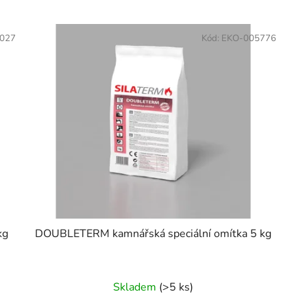
027
Kód:
EKO-005776
kg
DOUBLETERM kamnářská speciální omítka 5 kg
Skladem
(>5 ks)