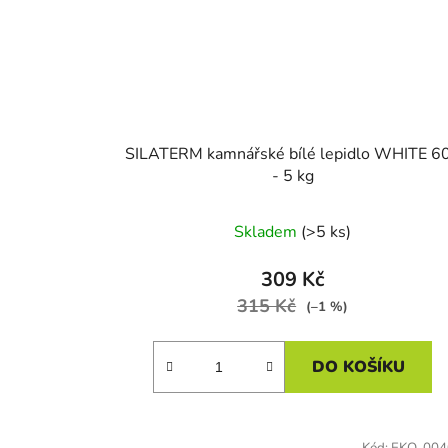
SILATERM kamnářské bílé lepidlo WHITE 6
- 5 kg
Skladem
(>5 ks)
309 Kč
315 Kč
(–1 %)
DO KOŠÍKU