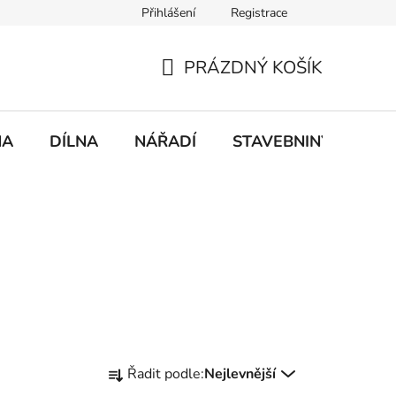
Přihlášení
Registrace
mace
Doprava a platba
PRÁZDNÝ KOŠÍK
NÁKUPNÍ
KOŠÍK
NA
DÍLNA
NÁŘADÍ
STAVEBNINY
DO
Ř
Řadit podle:
Nejlevnější
a