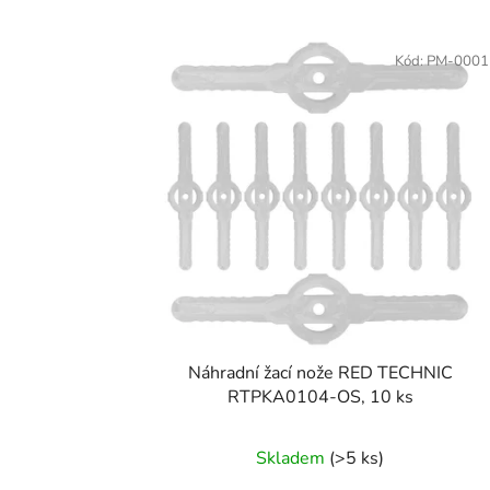
V
ý
Kód:
PM-0001
p
i
s
p
r
o
d
u
k
t
Náhradní žací nože RED TECHNIC
ů
RTPKA0104-OS, 10 ks
Skladem
(>5 ks)