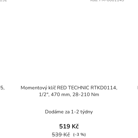
152
Kód:
PM-0001149
5,
Momentový klíč RED TECHNIC RTKD0114,
1/2", 470 mm, 28-210 Nm
Dodáme za 1-2 týdny
519 Kč
539 Kč
(–3 %)