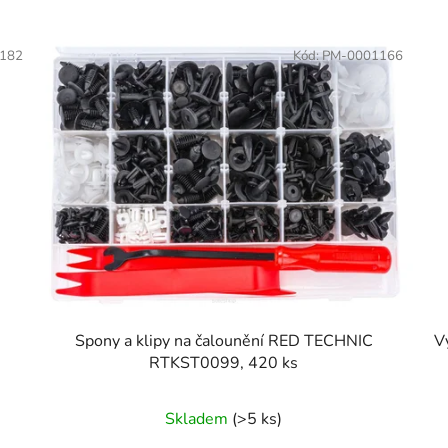
182
Kód:
PM-0001166
Spony a klipy na čalounění RED TECHNIC
V
RTKST0099, 420 ks
Skladem
(>5 ks)