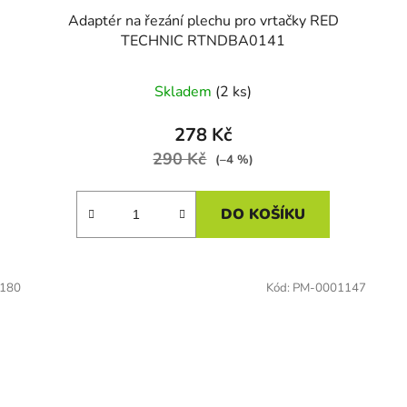
Adaptér na řezání plechu pro vrtačky RED
TECHNIC RTNDBA0141
Skladem
(2 ks)
278 Kč
290 Kč
(–4 %)
DO KOŠÍKU
180
Kód:
PM-0001147