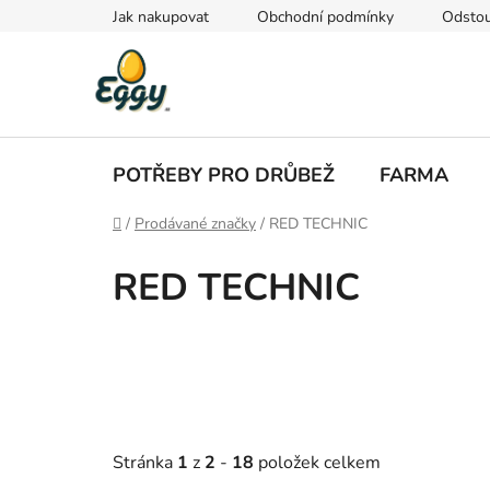
Přejít
Jak nakupovat
Obchodní podmínky
Odstou
na
obsah
POTŘEBY PRO DRŮBEŽ
FARMA
Domů
/
Prodávané značky
/
RED TECHNIC
RED TECHNIC
Stránka
1
z
2
-
18
položek celkem