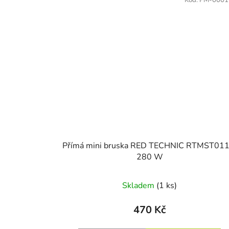
Kód:
PM-0001
Přímá mini bruska RED TECHNIC RTMST011
280 W
Skladem
(1 ks)
470 Kč