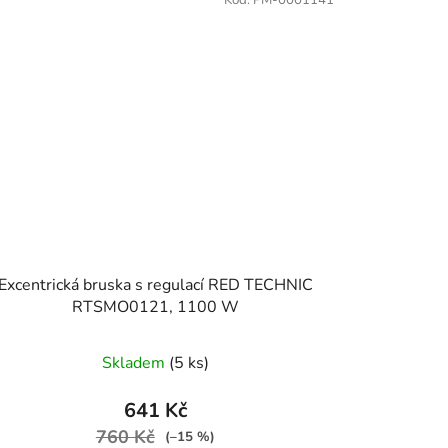
Kód:
PM-0001141
Excentrická bruska s regulací RED TECHNIC
RTSMO0121, 1100 W
Skladem
(5 ks)
641 Kč
760 Kč
(–15 %)