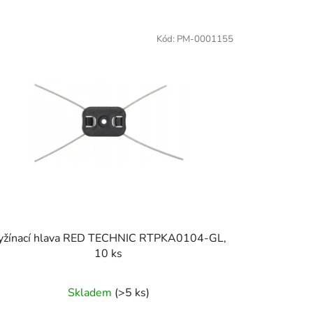
z
e
Kód:
PM-0001155
n
í
p
r
o
d
u
k
t
ů
yžínací hlava RED TECHNIC RTPKA0104-GL,
10 ks
Skladem
(>5 ks)