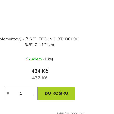
Momentový klíč RED TECHNIC RTKD0090,
3/8", 7-112 Nm
Skladem
(1 ks)
434 Kč
437 Kč
DO KOŠÍKU