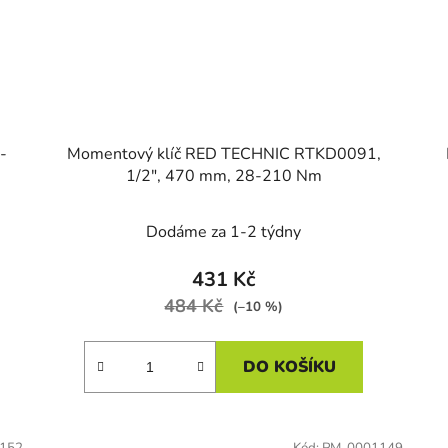
-
Momentový klíč RED TECHNIC RTKD0091,
1/2", 470 mm, 28-210 Nm
Dodáme za 1-2 týdny
431 Kč
484 Kč
(–10 %)
DO KOŠÍKU