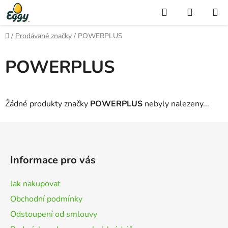
Přejít
Hledat
NÁKUP
na
KOŠÍK
obsah
Domů
/
Prodávané značky
/
POWERPLUS
POWERPLUS
Žádné produkty značky
POWERPLUS
nebyly nalezeny...
Z
á
p
Informace pro vás
a
t
Jak nakupovat
í
Obchodní podmínky
Odstoupení od smlouvy