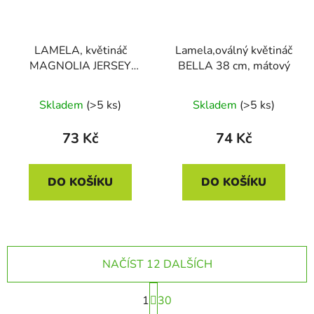
LAMELA, květináč
Lamela,oválný květináč
MAGNOLIA JERSEY
BELLA 38 cm, mátový
220 mm, krémový
Skladem
(>5 ks)
Skladem
(>5 ks)
73 Kč
74 Kč
DO KOŠÍKU
DO KOŠÍKU
NAČÍST 12 DALŠÍCH
S
1
t
30