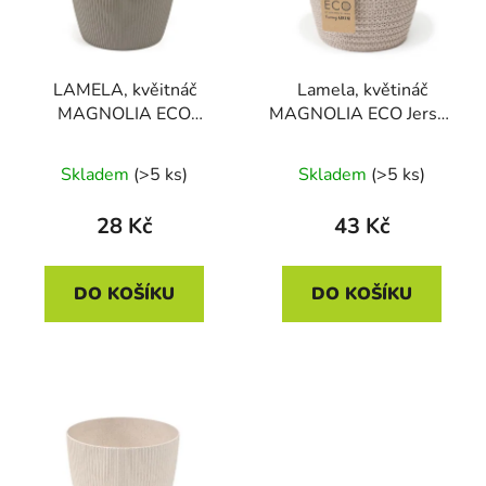
s
r
p
o
r
d
LAMELA, kvěitnáč
Lamela, květináč
o
u
MAGNOLIA ECO
MAGNOLIA ECO Jersey
d
k
WOOD JUMPER,
průměr 19 cm, bílá
u
t
průměr 14 cm, šedý
Skladem
(>5 ks)
Skladem
(>5 ks)
k
ů
t
28 Kč
43 Kč
ů
DO KOŠÍKU
DO KOŠÍKU