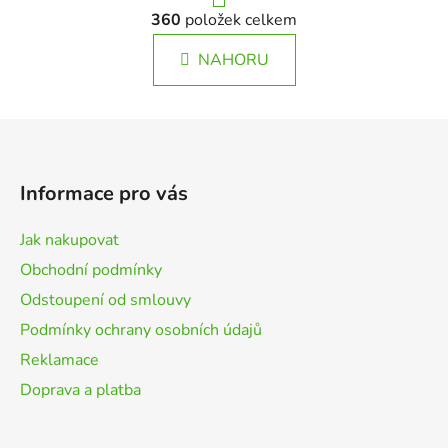
r
O
á
360
položek celkem
v
n
l
k
NAHORU
á
o
d
v
a
á
Z
c
n
á
í
í
p
p
Informace pro vás
r
a
v
t
Jak nakupovat
k
í
y
Obchodní podmínky
v
Odstoupení od smlouvy
ý
Podmínky ochrany osobních údajů
p
i
Reklamace
s
Doprava a platba
u