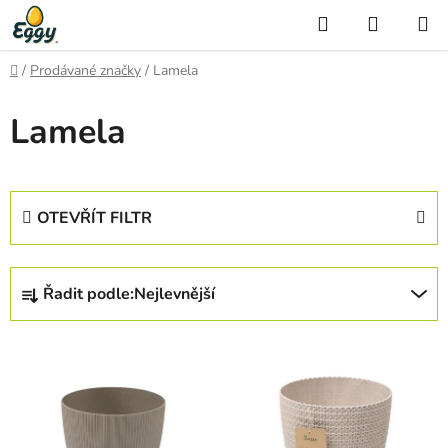
Přejít
Hledat
NÁKUP
na
KOŠÍK
obsah
Domů
/
Prodávané značky
/
Lamela
Lamela
OTEVŘÍT FILTR
Ř
Řadit podle:
Nejlevnější
a
z
V
e
ý
n
p
í
i
p