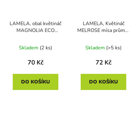
LAMELA, obal květináč
LAMELA, Květináč
MAGNOLIA ECO
MELROSE mísa průměr
RECYCLED JUMPER
30 cm, hnědá
220 mm, bílý
GARDINO
Skladem
(2 ks)
Skladem
(>5 ks)
70 Kč
72 Kč
DO KOŠÍKU
DO KOŠÍKU