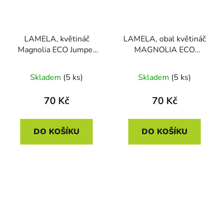
LAMELA, květináč
LAMELA, obal květináč
Magnolia ECO Jumper
MAGNOLIA ECO
220 mm, šedý
RECYCLED JUMPER
220 mm, antracit
Skladem
(5 ks)
Skladem
(5 ks)
70 Kč
70 Kč
DO KOŠÍKU
DO KOŠÍKU