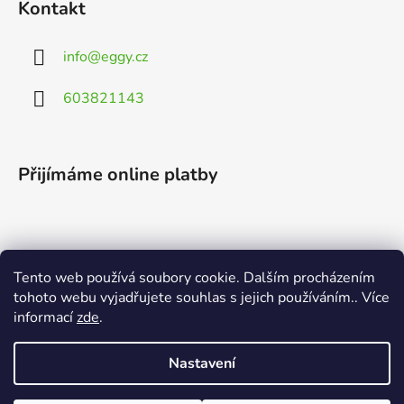
Kontakt
info
@
eggy.cz
603821143
Přijímáme online platby
Tento web používá soubory cookie. Dalším procházením
Vyhledávání
tohoto webu vyjadřujete souhlas s jejich používáním.. Více
informací
zde
.
HLEDAT
Nastavení