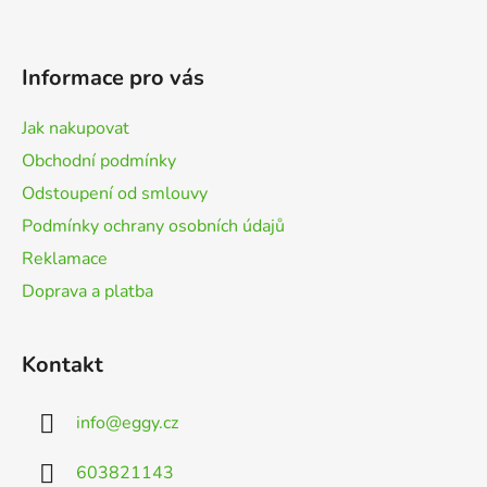
l
Z
á
á
d
p
a
Informace pro vás
a
c
t
í
Jak nakupovat
p
í
Obchodní podmínky
r
v
Odstoupení od smlouvy
k
Podmínky ochrany osobních údajů
y
Reklamace
v
ý
Doprava a platba
p
i
s
Kontakt
u
info
@
eggy.cz
603821143