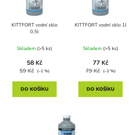
s
r
p
o
r
d
KITTFORT vodní sklo
KITTFORT vodní sklo 1l
o
u
0,5l
d
k
u
t
Skladem
(>5 ks)
Skladem
(>5 ks)
k
ů
t
58 Kč
77 Kč
ů
59 Kč
79 Kč
(–1 %)
(–2 %)
DO KOŠÍKU
DO KOŠÍKU