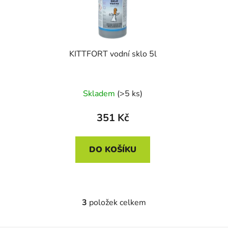
KITTFORT vodní sklo 5l
Skladem
(>5 ks)
351 Kč
DO KOŠÍKU
3
položek celkem
O
v