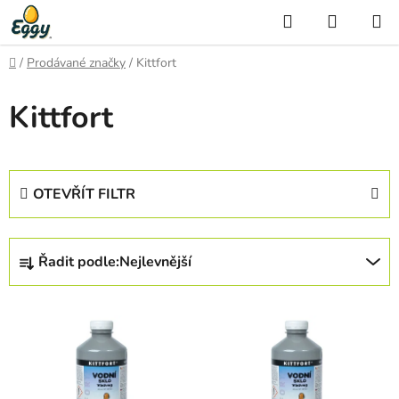
Přejít
Hledat
NÁKUP
na
KOŠÍK
obsah
Domů
/
Prodávané značky
/
Kittfort
Kittfort
OTEVŘÍT FILTR
Ř
Řadit podle:
Nejlevnější
a
z
V
e
ý
n
p
í
i
p