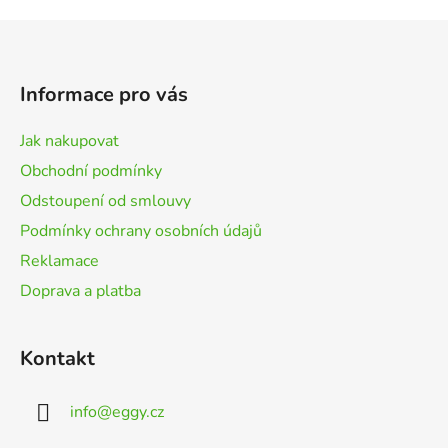
v
l
Z
á
á
d
p
a
Informace pro vás
a
c
t
í
Jak nakupovat
p
í
Obchodní podmínky
r
v
Odstoupení od smlouvy
k
Podmínky ochrany osobních údajů
y
Reklamace
v
ý
Doprava a platba
p
i
s
Kontakt
u
info
@
eggy.cz