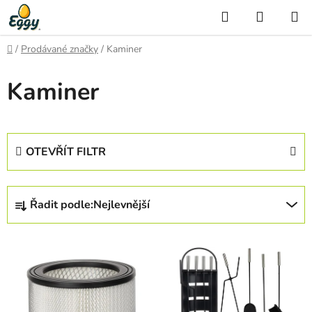
Přejít
Hledat
NÁKUP
na
KOŠÍK
obsah
Domů
/
Prodávané značky
/
Kaminer
Kaminer
OTEVŘÍT FILTR
Ř
Řadit podle:
Nejlevnější
a
z
V
e
ý
n
p
í
i
p