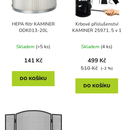
s
r
p
o
r
d
HEPA filtr KAMINER
Krbové příslušenství
o
u
ODK013-20L
KAMINER 25971, 5 v 1
d
k
u
t
Skladem
(>5 ks)
Skladem
(4 ks)
k
ů
t
141 Kč
499 Kč
ů
510 Kč
(–2 %)
DO KOŠÍKU
DO KOŠÍKU