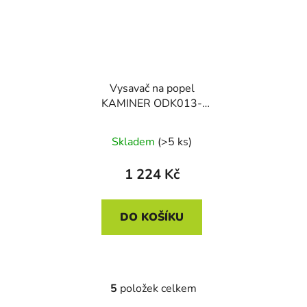
Vysavač na popel
KAMINER ODK013-
20L, 1600 W, 20 l
Skladem
(>5 ks)
1 224 Kč
DO KOŠÍKU
5
položek celkem
O