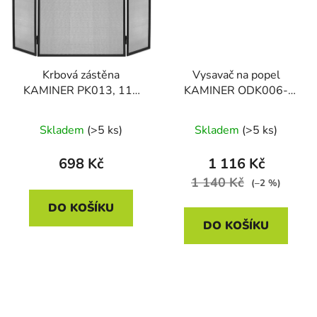
Krbová zástěna
Vysavač na popel
KAMINER PK013, 118
KAMINER ODK006-
× 76 cm
15L, 1200 W, 15 l
Skladem
(>5 ks)
Skladem
(>5 ks)
698 Kč
1 116 Kč
1 140 Kč
(–2 %)
DO KOŠÍKU
DO KOŠÍKU