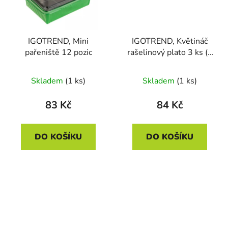
IGOTREND, Mini
IGOTREND, Květináč
pařeniště 12 pozic
rašelinový plato 3 ks (3
x 8) 24,5 x 12,5 x 6 cm
Skladem
(1 ks)
Skladem
(1 ks)
83 Kč
84 Kč
DO KOŠÍKU
DO KOŠÍKU