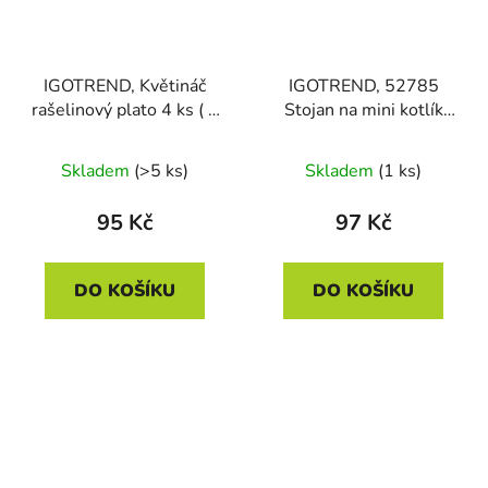
IGOTREND, Květináč
IGOTREND, 52785
rašelinový plato 4 ks ( 4
Stojan na mini kotlík
x 12 ) 27,5 x 9 x 5 cm
serv. 29 cm, černý
Skladem
(>5 ks)
Skladem
(1 ks)
95 Kč
97 Kč
DO KOŠÍKU
DO KOŠÍKU