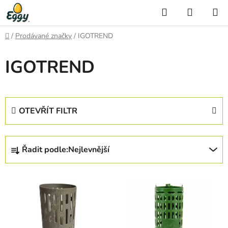
Přejít
Hledat
NÁKUP
na
KOŠÍK
obsah
Domů
/
Prodávané značky
/
IGOTREND
IGOTREND
OTEVŘÍT FILTR
Ř
Řadit podle:
Nejlevnější
a
z
V
e
ý
n
p
í
i
p