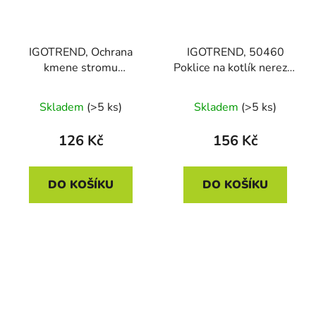
IGOTREND, Ochrana
IGOTREND, 50460
kmene stromu
Poklice na kotlík nerez 8
TREEGUARD, max.
l /34 cm
průměr kmene do 11,5
Skladem
(>5 ks)
Skladem
(>5 ks)
cm, barva zelená
126 Kč
156 Kč
DO KOŠÍKU
DO KOŠÍKU