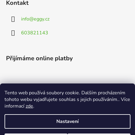
Kontakt
info
@
eggy.cz
603821143
Přijímáme online platby
Tento web používá soubory cookie. Dalším procházením
Vyhledávání
tohoto webu vyjadřujete souhlas s jejich používáním.. Více
informací
zde
.
HLEDAT
Nastavení