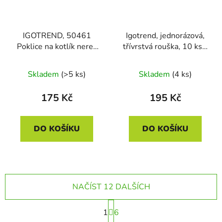
IGOTREND, 50461
Igotrend, jednorázová,
Poklice na kotlík nerez
třívrstvá rouška, 10 ks v
10 l/ 37 cm
balení (bílá)
Skladem
(>5 ks)
Skladem
(4 ks)
175 Kč
195 Kč
DO KOŠÍKU
DO KOŠÍKU
NAČÍST 12 DALŠÍCH
S
1
t
6