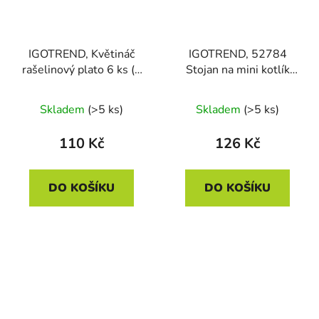
IGOTREND, Květináč
IGOTREND, 52784
rašelinový plato 6 ks (6
Stojan na mini kotlík
x 12) 21 x 17 x 4,5 cm
serv. 29 cm, nerez
Skladem
(>5 ks)
Skladem
(>5 ks)
110 Kč
126 Kč
DO KOŠÍKU
DO KOŠÍKU