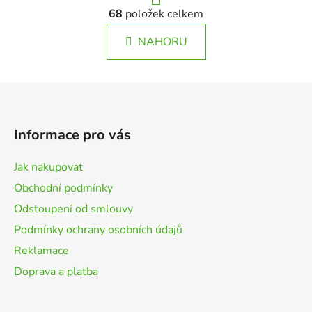
r
O
á
68
položek celkem
v
n
l
k
NAHORU
á
o
d
v
a
á
Z
c
n
á
í
í
p
p
Informace pro vás
r
a
v
t
Jak nakupovat
k
í
y
Obchodní podmínky
v
Odstoupení od smlouvy
ý
Podmínky ochrany osobních údajů
p
i
Reklamace
s
Doprava a platba
u