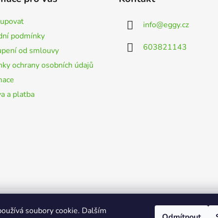
kupovat
info
@
eggy.cz
ní podmínky
603821143
pení od smlouvy
ky ochrany osobních údajů
mace
a a platba
ena.
oužívá soubory cookie. Dalším
Odmítnout