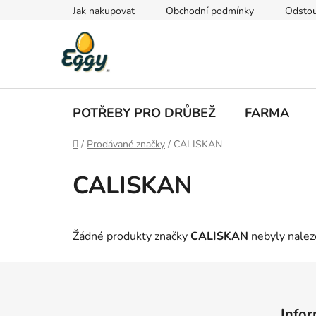
Přejít
Jak nakupovat
Obchodní podmínky
Odstou
na
obsah
POTŘEBY PRO DRŮBEŽ
FARMA
Domů
/
Prodávané značky
/
CALISKAN
CALISKAN
Žádné produkty značky
CALISKAN
nebyly naleze
Z
á
Infor