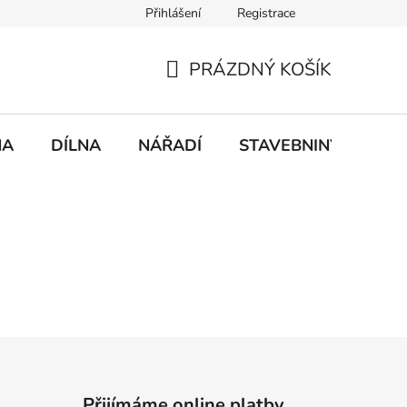
Přihlášení
Registrace
mace
Doprava a platba
PRÁZDNÝ KOŠÍK
NÁKUPNÍ
KOŠÍK
NA
DÍLNA
NÁŘADÍ
STAVEBNINY
DO
Přijímáme online platby