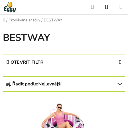
Přejít
Hledat
NÁKUP
na
KOŠÍK
obsah
Domů
/
Prodávané značky
/
BESTWAY
BESTWAY
OTEVŘÍT FILTR
Ř
Řadit podle:
Nejlevnější
a
z
V
e
ý
n
p
í
i
p