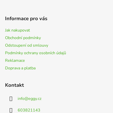
l
Z
á
á
d
p
a
Informace pro vás
a
c
t
í
Jak nakupovat
p
í
Obchodní podmínky
r
v
Odstoupení od smlouvy
k
Podmínky ochrany osobních údajů
y
Reklamace
v
ý
Doprava a platba
p
i
s
Kontakt
u
info
@
eggy.cz
603821143