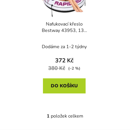
s
r
p
o
r
d
Nafukovací křeslo
o
u
Bestway 43953, 135
d
k
cm
u
t
Dodáme za 1-2 týdny
k
ů
t
372 Kč
ů
380 Kč
(–2 %)
DO KOŠÍKU
1
položek celkem
O
v