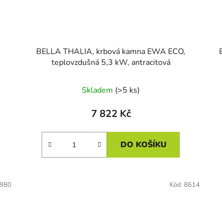
BELLA THALIA, krbová kamna EWA ECO,
teplovzdušná 5,3 kW, antracitová
Skladem
(>5 ks)
7 822 Kč
DO KOŠÍKU
980
Kód:
8614