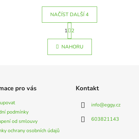
NAČÍST DALŠÍ 4
S
1
t
2
O
r
v
á
l
NAHORU
n
á
k
d
o
v
a
á
c
n
í
í
p
mace pro vás
Kontakt
r
v
kupovat
info
@
eggy.cz
k
ní podmínky
y
603821143
pení od smlouvy
v
ý
ky ochrany osobních údajů
p