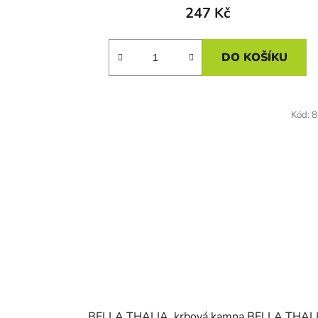
247 Kč
DO KOŠÍKU
Kód:
8
BELLA THALIA, krbová kamna BELLA THAL