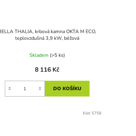
BELLA THALIA, krbová kamna OKTA M ECO,
teplovzdušná 3,9 kW, béžová
Skladem
(>5 ks)
8 116 Kč
DO KOŠÍKU
Kód:
5758