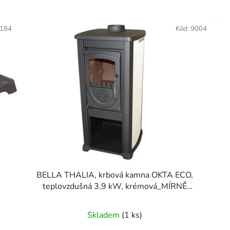
184
Kód:
9004
BELLA THALIA, krbová kamna OKTA ECO,
teplovzdušná 3,9 kW, krémová_MÍRNĚ
POŠKOZENÁ (č. 152)
Skladem
(1 ks)