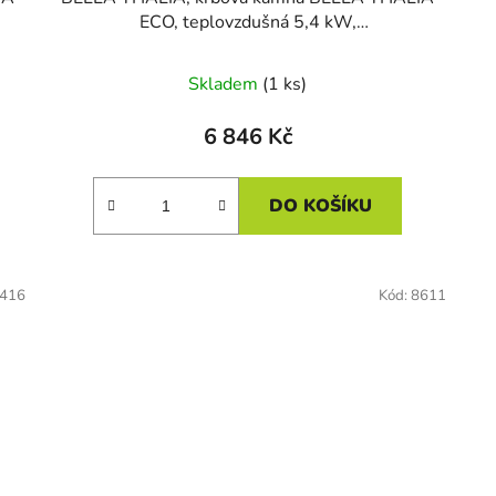
ECO, teplovzdušná 5,4 kW,
bordó_MÍRNĚ_POŠKOZENÁ (č. 76)
Skladem
(1 ks)
6 846 Kč
DO KOŠÍKU
416
Kód:
8611