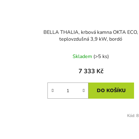
BELLA THALIA, krbová kamna OKTA ECO,
teplovzdušná 3,9 kW, bordó
Skladem
(>5 ks)
7 333 Kč
DO KOŠÍKU
Kód:
8