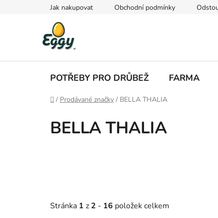
Přejít
Jak nakupovat
Obchodní podmínky
Odstou
na
obsah
POTŘEBY PRO DRŮBEŽ
FARMA
Domů
/
Prodávané značky
/
BELLA THALIA
BELLA THALIA
Stránka
1
z
2
-
16
položek celkem