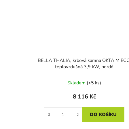
BELLA THALIA, krbová kamna OKTA M ECO
teplovzdušná 3,9 kW, bordó
Skladem
(>5 ks)
8 116 Kč
DO KOŠÍKU