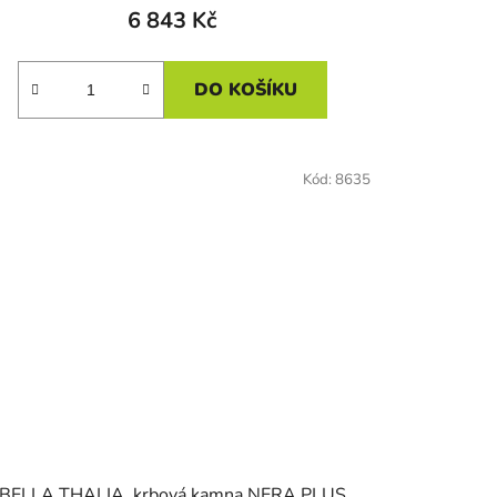
6 843 Kč
DO KOŠÍKU
Kód:
8635
BELLA THALIA, krbová kamna NERA PLUS