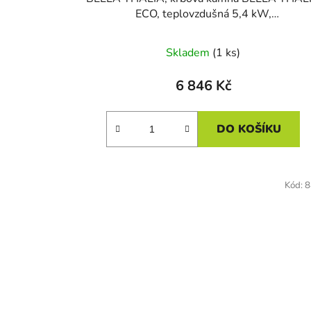
ECO, teplovzdušná 5,4 kW,
bordó_MÍRNĚ_POŠKOZENÁ (č. 75)
Skladem
(1 ks)
6 846 Kč
DO KOŠÍKU
Kód:
8