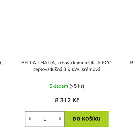
,
BELLA THALIA, krbová kamna OKTA ECO,
B
teplovzdušná 3,9 kW, krémová
Skladem
(>5 ks)
8 312 Kč
DO KOŠÍKU