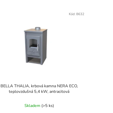
z
e
Kód:
8632
n
í
p
r
o
d
u
k
t
ů
BELLA THALIA, krbová kamna NERA ECO,
teplovzdušná 5,4 kW, antracitová
Skladem
(>5 ks)