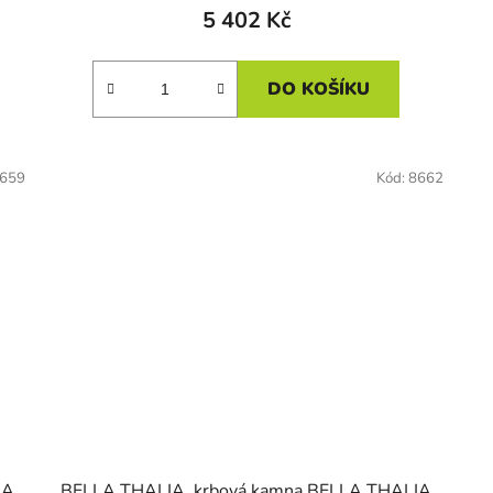
5 402 Kč
DO KOŠÍKU
659
Kód:
8662
IA
BELLA THALIA, krbová kamna BELLA THALIA