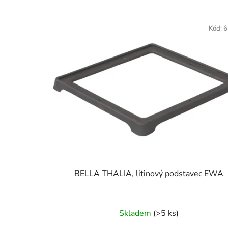
V
ý
Kód:
6
p
i
s
p
r
o
d
u
k
t
BELLA THALIA, litinový podstavec EWA
ů
Skladem
(>5 ks)