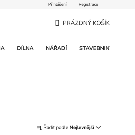
Přihlášení
Registrace
mace
Doprava a platba
PRÁZDNÝ KOŠÍK
NÁKUPNÍ
KOŠÍK
NA
DÍLNA
NÁŘADÍ
STAVEBNINY
DO
Ř
Řadit podle:
Nejlevnější
a