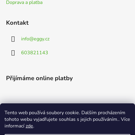
ý
Doprava a platba
p
i
s
Kontakt
u
info
@
eggy.cz
603821143
Přijímáme online platby
Tento web používá soubory cookie. Dalším procházením
Vyhledávání
tohoto webu vyjadřujete souhlas s jejich používáním.. Více
informací
zde
.
HLEDAT