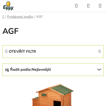
Přejít
Hledat
NÁKUP
na
KOŠÍK
obsah
Domů
/
Prodávané značky
/
AGF
AGF
OTEVŘÍT FILTR
Ř
Řadit podle:
Nejlevnější
a
z
V
e
ý
n
p
í
i
p