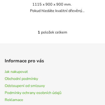
1115 x 900 x 900 mm.
Pokud hledáte kvalitní dřevěný...
1
položek celkem
O
v
l
Z
á
á
d
p
a
Informace pro vás
a
c
t
í
Jak nakupovat
p
í
Obchodní podmínky
r
v
Odstoupení od smlouvy
k
Podmínky ochrany osobních údajů
y
Reklamace
v