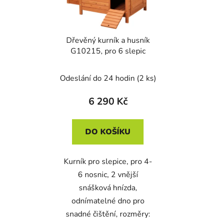
s
r
p
o
r
d
Dřevěný kurník a husník
o
u
G10215, pro 6 slepic
d
k
u
t
Odeslání do 24 hodin
(2 ks)
k
ů
t
6 290 Kč
ů
DO KOŠÍKU
Kurník pro slepice, pro 4-
6 nosnic, 2 vnější
snášková hnízda,
odnímatelné dno pro
snadné čištění, rozměry: