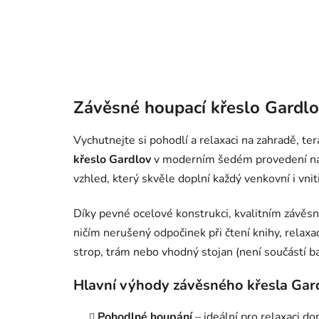
Závěsné houpací křeslo Gardl
Vychutnejte si pohodlí a relaxaci na zahradě, te
křeslo Gardlov
v moderním šedém provedení nab
vzhled, který skvěle doplní každý venkovní i vnit
Díky pevné ocelové konstrukci, kvalitním závě
ničím nerušený odpočinek při čtení knihy, relaxa
strop, trám nebo vhodný stojan (není součástí ba
Hlavní výhody závěsného křesla Gar
Pohodlné houpání
– ideální pro relaxaci do