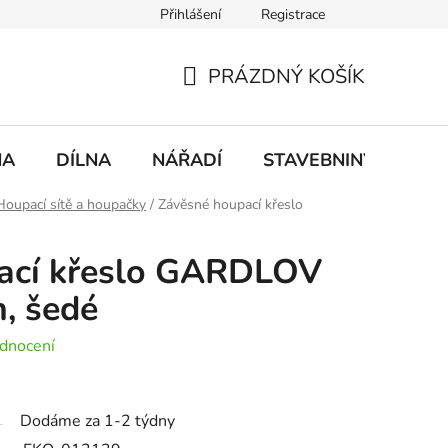
Přihlášení
Registrace
mace
Doprava a platba
PRÁZDNÝ KOŠÍK
NÁKUPNÍ
KOŠÍK
NA
DÍLNA
NÁŘADÍ
STAVEBNINY
DO
Houpací sítě a houpačky
/
Závěsné houpací křeslo
ací křeslo GARDLOV
, šedé
dnocení
Dodáme za 1-2 týdny