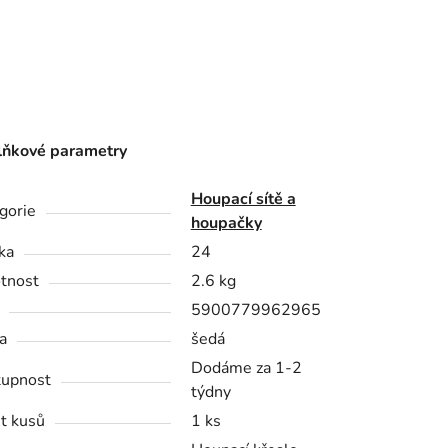
ňkové parametry
Houpací sítě a
gorie
houpačky
ka
24
tnost
2.6 kg
5900779962965
a
šedá
Dodáme za 1-2
upnost
týdny
t kusů
1 ks