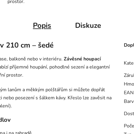
prostor.
Popis
Diskuze
ov 210 cm – šedé
Dopl
rase, balkoně nebo v interiéru.
Závěsné houpací
Kate
ízí příjemné houpání, pohodlné sezení a elegantní
řní prostor.
Záru
Hmo
sným lanům a měkkým polštářům si můžete dopřát
EAN
ci nebo posezení s šálkem kávy. Křeslo lze zavěsit na
Barv
lení).
Dost
dlov
Poče
ma i na zahradě.