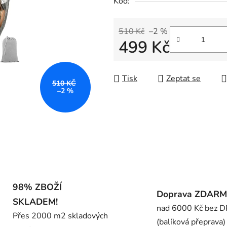
Kód:
0,0
z
5
510 Kč
–2 %
499 Kč
hvězdiček.
Měrná cena:
Tisk
Zeptat se
510 KČ
–2 %
98% ZBOŽÍ
Doprava ZDAR
SKLADEM!
nad 6000 Kč bez 
Přes 2000 m2 skladových
(balíková přeprava)