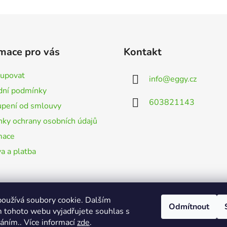
mace pro vás
Kontakt
kupovat
info
@
eggy.cz
ní podmínky
603821143
pení od smlouvy
ky ochrany osobních údajů
mace
a a platba
oužívá soubory cookie. Dalším
Odmítnout
 tohoto webu vyjadřujete souhlas s
váním.. Více informací
zde
.