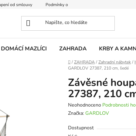
pení od smlouvy
Podmínky ochrany osobních údajů
Rekla
DOMÁCÍ MAZLÍCI
ZAHRADA
KRBY A KAM
Domů
/
ZAHRADA
/
Zahradní nábytek
/
GARDLOV 27387, 210 cm, šedé
Závěsné houp
27387, 210 cm
Průměrné
Neohodnoceno
Podrobnosti ho
hodnocení
Značka:
GARDLOV
produktu
Dostupnost
je