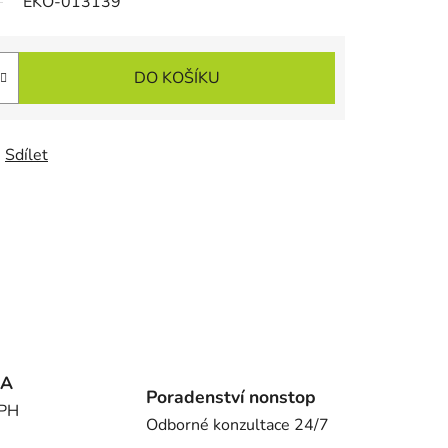
EKO-013139
DO KOŠÍKU
Sdílet
MA
Poradenství nonstop
DPH
Odborné konzultace 24/7