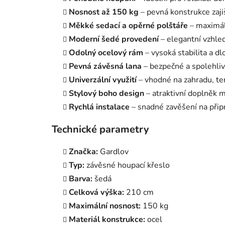
Nosnost až 150 kg
– pevná konstrukce zaji
Měkké sedací a opěrné polštáře
– maximál
Moderní šedé provedení
– elegantní vzhle
Odolný ocelový rám
– vysoká stabilita a dl
Pevná závěsná lana
– bezpečné a spolehliv
Univerzální využití
– vhodné na zahradu, ter
Stylový boho design
– atraktivní doplněk m
Rychlá instalace
– snadné zavěšení na přip
Technické parametry
Značka:
Gardlov
Typ:
závěsné houpací křeslo
Barva:
šedá
Celková výška:
210 cm
Maximální nosnost:
150 kg
Materiál konstrukce:
ocel