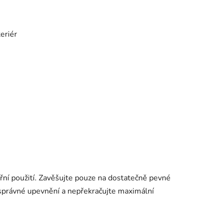
teriér
třní použití. Zavěšujte pouze na dostatečně pevné
správné upevnění a nepřekračujte maximální