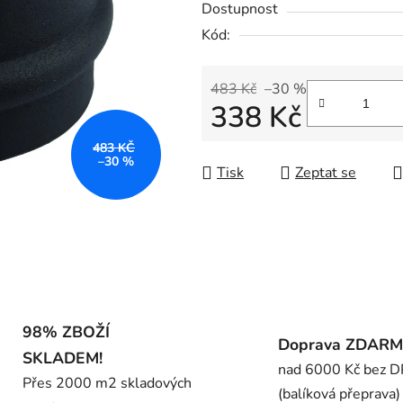
Dostupnost
je
Kód:
0,0
z
5
483 Kč
–30 %
338 Kč
hvězdiček.
Měrná cena:
483 KČ
–30 %
Tisk
Zeptat se
98% ZBOŽÍ
Doprava ZDAR
SKLADEM!
nad 6000 Kč bez 
Přes 2000 m2 skladových
(balíková přeprava)