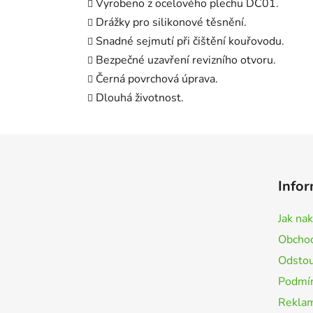
Vyrobeno z ocelového plechu DC01.
Drážky pro silikonové těsnění.
Snadné sejmutí při čištění kouřovodu.
Bezpečné uzavření revizního otvoru.
Černá povrchová úprava.
Dlouhá životnost.
Z
á
Infor
p
a
Jak na
t
Obchod
í
Odstou
Podmín
Rekla