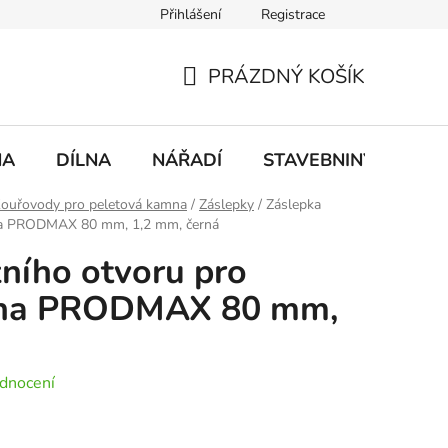
Přihlášení
Registrace
mace
Doprava a platba
PRÁZDNÝ KOŠÍK
NÁKUPNÍ
KOŠÍK
NA
DÍLNA
NÁŘADÍ
STAVEBNINY
DO
ouřovody pro peletová kamna
/
Záslepky
/
Záslepka
mna PRODMAX 80 mm, 1,2 mm, černá
zního otvoru pro
mna PRODMAX 80 mm,
dnocení