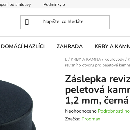
pení od smlouvy
Podmínky ochrany osobních údajů
Rekla
DOMÁCÍ MAZLÍCI
ZAHRADA
KRBY A KAM
Domů
/
KRBY A KAMNA
/
Kouřovody
/
K
revizního otvoru pro peletová ka
Záslepka revi
peletová ka
1,2 mm, černá
Průměrné
Neohodnoceno
Podrobnosti ho
hodnocení
Značka:
Prodmax
produktu