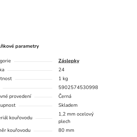
ňkové parametry
gorie
Záslepky
ka
24
tnost
1 kg
5902574530998
vné provedení
Černá
upnost
Skladem
1,2 mm ocelový
riál kouřovodu
plech
ěr kouřovodu
80 mm