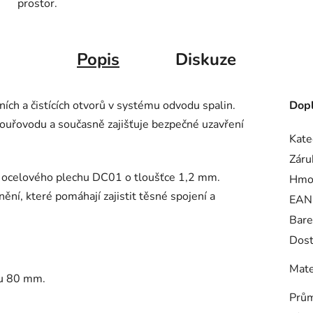
prostor.
Popis
Diskuze
ních a čistících otvorů v systému odvodu spalin.
Dopl
kouřovodu a současně zajišťuje bezpečné uzavření
Kate
Záru
o ocelového plechu DC01 o tloušťce 1,2 mm.
Hmo
ění, které pomáhají zajistit těsné spojení a
EAN
Bare
Dost
Mate
ru 80 mm.
Prům