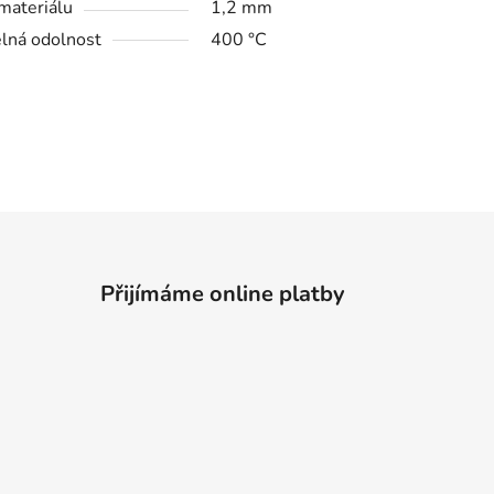
 materiálu
1,2 mm
lná odolnost
400 °C
Přijímáme online platby