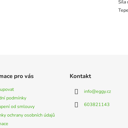
Síla
Tepe
mace pro vás
Kontakt
kupovat
info
@
eggy.cz
ní podmínky
603821143
pení od smlouvy
ky ochrany osobních údajů
mace