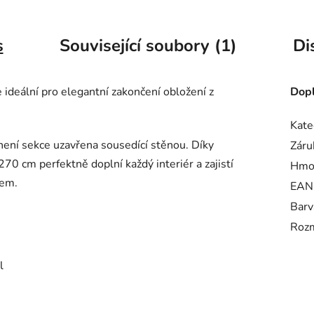
s
Související soubory (1)
Di
 ideální pro elegantní zakončení obložení z
Dopl
Kate
ení sekce uzavřena sousedící stěnou. Díky
Záru
70 cm perfektně doplní každý interiér a zajistí
Hmo
rem.
EAN
Barv
Rozm
l