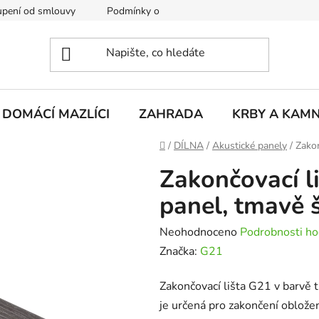
pení od smlouvy
Podmínky ochrany osobních údajů
Rekla
DOMÁCÍ MAZLÍCI
ZAHRADA
KRBY A KAM
Domů
/
DÍLNA
/
Akustické panely
/
Zakon
Zakončovací l
panel, tmavě 
Průměrné
Neohodnoceno
Podrobnosti ho
hodnocení
Značka:
G21
produktu
Zakončovací lišta G21 v barvě
je
je určená pro zakončení obložen
0,0