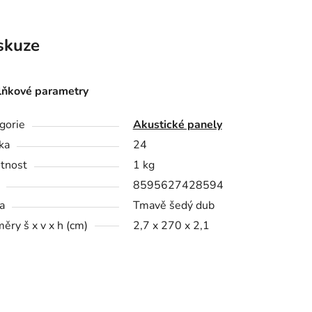
skuze
ňkové parametry
gorie
Akustické panely
ka
24
tnost
1 kg
8595627428594
a
Tmavě šedý dub
ěry š x v x h (cm)
2,7 x 270 x 2,1