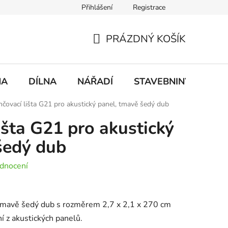
Přihlášení
Registrace
mace
Doprava a platba
PRÁZDNÝ KOŠÍK
NÁKUPNÍ
KOŠÍK
NA
DÍLNA
NÁŘADÍ
STAVEBNINY
DO
čovací lišta G21 pro akustický panel, tmavě šedý dub
išta G21 pro akustický
šedý dub
dnocení
 tmavě šedý dub s rozměrem 2,7 x 2,1 x 270 cm
í z akustických panelů.