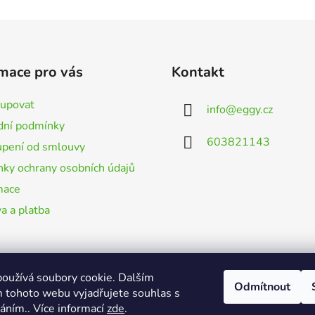
mace pro vás
Kontakt
kupovat
info
@
eggy.cz
ní podmínky
603821143
pení od smlouvy
ky ochrany osobních údajů
mace
a a platba
oužívá soubory cookie. Dalším
Odmítnout
 tohoto webu vyjadřujete souhlas s
váním.. Více informací
zde
.