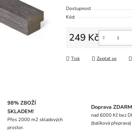
z
Dostupnost
5
Kód:
hvězdiček.
249 Kč
Měrná cena:
Tisk
Zeptat se
98% ZBOŽÍ
Doprava ZDAR
SKLADEM!
nad 6000 Kč bez 
Přes 2000 m2 skladových
(balíková přeprava)
prostor.