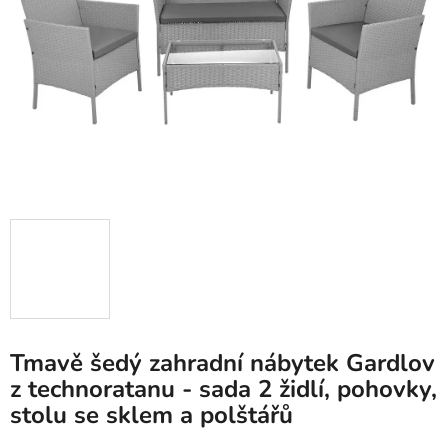
hvězdiček.
Tmavě šedý zahradní nábytek Gardlov
z technoratanu - sada 2 židlí, pohovky,
stolu se sklem a polštářů