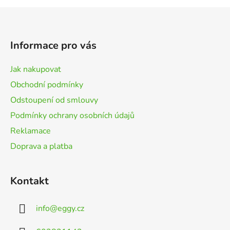
Z
á
p
Informace pro vás
a
t
Jak nakupovat
í
Obchodní podmínky
Odstoupení od smlouvy
Podmínky ochrany osobních údajů
Reklamace
Doprava a platba
Kontakt
info
@
eggy.cz