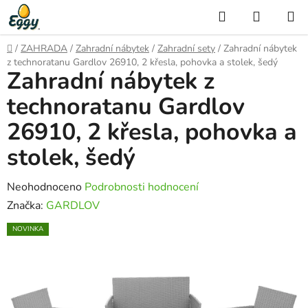
Přejít
Hledat
NÁKUP
na
KOŠÍK
obsah
Domů
/
ZAHRADA
/
Zahradní nábytek
/
Zahradní sety
/
Zahradní nábytek
z technoratanu Gardlov 26910, 2 křesla, pohovka a stolek, šedý
Zahradní nábytek z
technoratanu Gardlov
26910, 2 křesla, pohovka a
stolek, šedý
Průměrné
Neohodnoceno
Podrobnosti hodnocení
hodnocení
Značka:
GARDLOV
produktu
NOVINKA
je
0,0
z
5