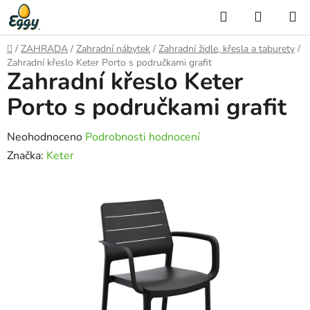
Přejít
Hledat
NÁKUP
na
KOŠÍK
obsah
Domů
/
ZAHRADA
/
Zahradní nábytek
/
Zahradní židle, křesla a taburety
/
Zahradní křeslo Keter Porto s područkami grafit
Zahradní křeslo Keter
Porto s područkami grafit
Průměrné
Neohodnoceno
Podrobnosti hodnocení
hodnocení
Značka:
Keter
produktu
je
0,0
z
5
hvězdiček.