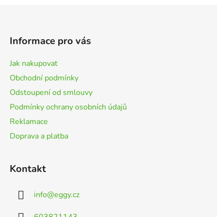
Z
á
p
Informace pro vás
a
t
Jak nakupovat
í
Obchodní podmínky
Odstoupení od smlouvy
Podmínky ochrany osobních údajů
Reklamace
Doprava a platba
Kontakt
info
@
eggy.cz