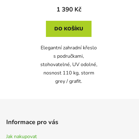
1 390 Kč
DO KOŠÍKU
Elegantní zahradní křeslo
s područkami,
stohovatelné, UV odolné,
nosnost 110 kg, storm
grey / grafit.
Z
á
p
Informace pro vás
a
t
Jak nakupovat