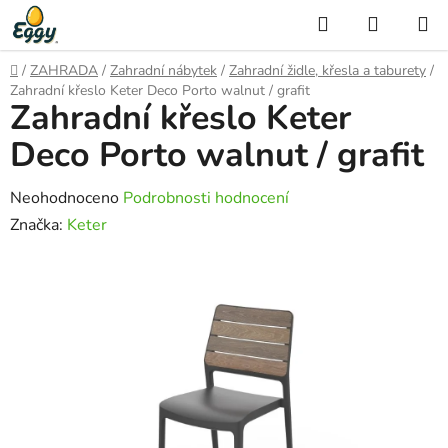
Přejít
Hledat
NÁKUP
na
KOŠÍK
obsah
Domů
/
ZAHRADA
/
Zahradní nábytek
/
Zahradní židle, křesla a taburety
/
Zahradní křeslo Keter Deco Porto walnut / grafit
Zahradní křeslo Keter
Deco Porto walnut / grafit
Průměrné
Neohodnoceno
Podrobnosti hodnocení
hodnocení
Značka:
Keter
produktu
je
0,0
z
5
hvězdiček.