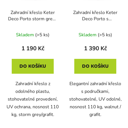
Zahradní křeslo Keter
Zahradní křeslo Keter
Deco Porto storm grey /
Deco Porto s
grafit
područkami walnut /
grafit
Skladem
(>5 ks)
Skladem
(>5 ks)
1 190 Kč
1 390 Kč
DO KOŠÍKU
DO KOŠÍKU
Zahradní křeslo z
Elegantní zahradní křeslo
odolného plastu,
s područkami,
stohovatelné provedení,
stohovatelné, UV odolné,
UV ochrana, nosnost 110
nosnost 110 kg, walnut /
kg, storm grey/grafit.
grafit.