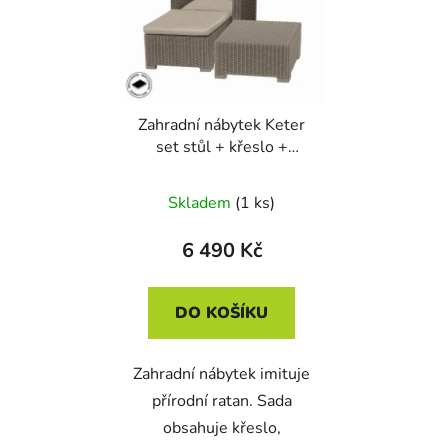
Zahradní nábytek Keter
set stůl + křeslo +
podnožka California
cappuccino
Skladem
(1 ks)
6 490 Kč
DO KOŠÍKU
Zahradní nábytek imituje
přírodní ratan. Sada
obsahuje křeslo,