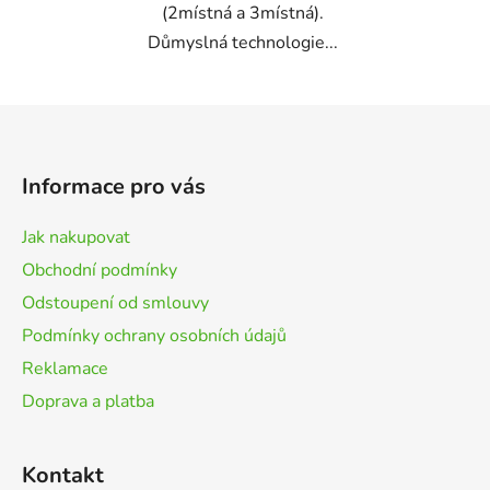
(2místná a 3místná).
Důmyslná technologie...
Z
á
p
Informace pro vás
a
t
Jak nakupovat
í
Obchodní podmínky
Odstoupení od smlouvy
Podmínky ochrany osobních údajů
Reklamace
Doprava a platba
Kontakt