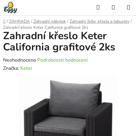
Přejít
Hledat
NÁKUP
na
KOŠÍK
obsah
Domů
/
ZAHRADA
/
Zahradní nábytek
/
Zahradní židle, křesla a taburety
/
Zahradní křeslo Keter California grafitové 2ks
Zahradní křeslo Keter
California grafitové 2ks
Průměrné
Neohodnoceno
Podrobnosti hodnocení
hodnocení
Značka:
Keter
produktu
je
0,0
z
5
hvězdiček.