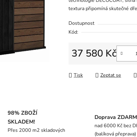
technologie DECOCOAT, silná s
0,0
textura připomíná skutečné dře
z
5
Dostupnost
hvězdiček.
Kód:
37 580 Kč
Měrná cena:
Tisk
Zeptat se
98% ZBOŽÍ
Doprava ZDAR
SKLADEM!
nad 6000 Kč bez 
Přes 2000 m2 skladových
(balíková přeprava)