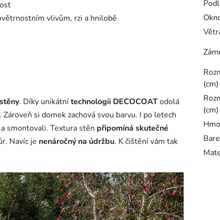
Podl
ost
Okn
ětrnostním vlivům, rzi a hnilobě
Větr
Záme
Rozm
(cm)
Rozm
 stěny
. Díky unikátní
technologii DECOCOAT
odolá
(cm)
. Zároveň si domek zachová svou barvu. I po letech
Hmot
u a smontovali. Textura stěn
připomíná skutečné
Bare
ůr. Navíc je
nenáročný na údržbu
. K čištění vám tak
Mate