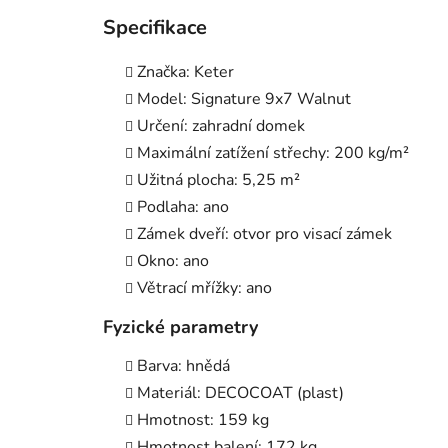
Specifikace
Značka: Keter
Model: Signature 9x7 Walnut
Určení: zahradní domek
Maximální zatížení střechy: 200 kg/m²
Užitná plocha: 5,25 m²
Podlaha: ano
Zámek dveří: otvor pro visací zámek
Okno: ano
Větrací mřížky: ano
Fyzické parametry
Barva: hnědá
Materiál: DECOCOAT (plast)
Hmotnost: 159 kg
Hmotnost balení: 172 kg