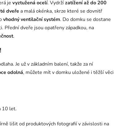
erá je
vyztužená ocelí
. Vydrží
zatížení až do 200
ité dveře
a malá okénka, skrze které se dovnitř
 o
vhodný ventilační systém
. Do domku se dostane
i. Přední dveře jsou opatřeny západkou, na
ečnost
.
!
laha. Je už v základním balení, takže za ní
oce odolná
, můžete mít v domku uložené i těžší věci
 10 let.
ě lišit od produktových fotografií v závislosti na