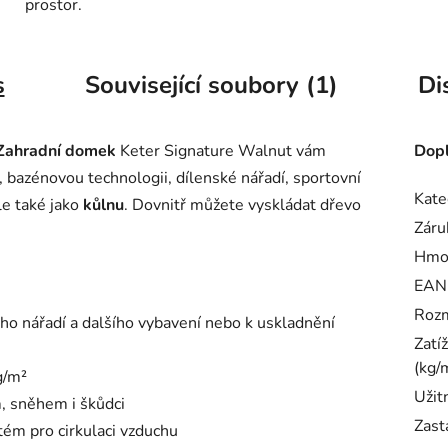
prostor.
s
Související soubory (1)
Di
Zahradní domek
Keter Signature Walnut vám
Dopl
, bazénovou technologii, dílenské nářadí, sportovní
Kate
le také jako
kůlnu
. Dovnitř můžete vyskládat dřevo
Záru
Hmo
EAN
Rozm
ého nářadí a dalšího vybavení nebo k uskladnění
Zatí
(kg/
g/m²
Užit
, sněhem i škůdci
Zast
tém pro cirkulaci vzduchu