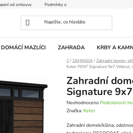
pení od smlouvy
Podmínky ochrany osobních údajů
Rekla
DOMÁCÍ MAZLÍCI
ZAHRADA
KRBY A KAM
Domů
/
ZAHRADA
/
Zahradní domky, pří
Keter PENT Signature 9x7 Walnut, 
Zahradní dom
Signature 9x7
Průměrné
Neohodnoceno
Podrobnosti ho
hodnocení
Značka:
Keter
produktu
Zahradní domek/kůlna, odolnost
je