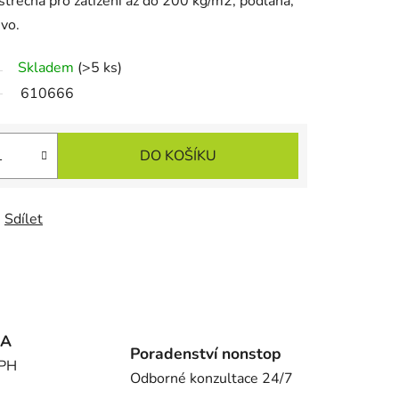
třecha pro zatížení až do 200 kg/m2, podlaha,
vo.
Skladem
(>5 ks)
610666
DO KOŠÍKU
Sdílet
MA
Poradenství nonstop
DPH
Odborné konzultace 24/7