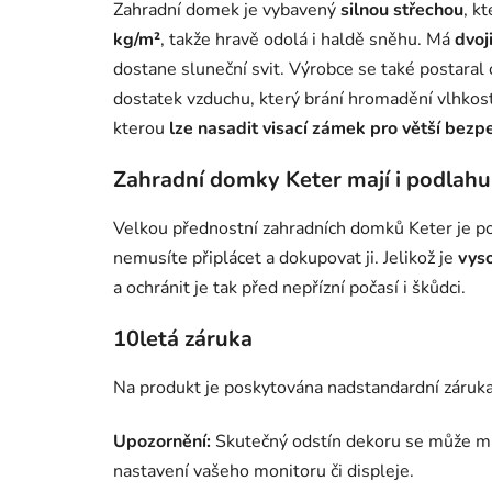
Zahradní domek je vybavený
silnou střechou
, kt
kg/m²
, takže hravě odolá i haldě sněhu. Má
dvoj
dostane sluneční svit. Výrobce se také postaral
dostatek vzduchu, který brání hromadění vlhkost
kterou
lze nasadit visací zámek pro větší bezp
Zahradní domky Keter mají i podlahu
Velkou přednostní zahradních domků Keter je pod
nemusíte připlácet a dokupovat ji. Jelikož je
vys
a ochránit je tak před nepřízní počasí i škůdci.
10letá záruka
Na produkt je poskytována nadstandardní záruka
Upozornění:
Skutečný odstín dekoru se může mírn
nastavení vašeho monitoru či displeje.