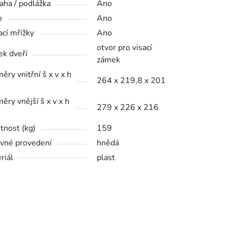
aha / podlážka
Ano
o
Ano
ací mřížky
Ano
otvor pro visací
k dveří
zámek
ěry vnitřní š x v x h
264 x 219,8 x 201
ěry vnější š x v x h
279 x 226 x 216
nost (kg)
159
vné provedení
hnědá
riál
plast