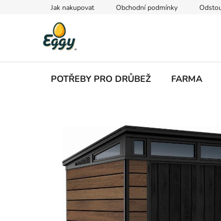
Přejít
Jak nakupovat
Obchodní podmínky
Odstou
na
obsah
POTŘEBY PRO DRŮBEŽ
FARMA