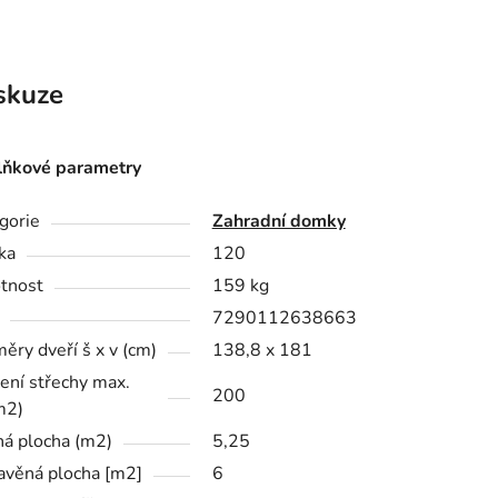
skuze
ňkové parametry
gorie
Zahradní domky
ka
120
tnost
159 kg
7290112638663
ěry dveří š x v (cm)
138,8 x 181
žení střechy max.
200
m2)
ná plocha (m2)
5,25
avěná plocha [m2]
6