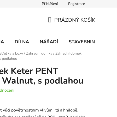
Přihlášení
Registrace
mace
Doprava a platba
PRÁZDNÝ KOŠÍK
NÁKUPNÍ
KOŠÍK
NA
DÍLNA
NÁŘADÍ
STAVEBNINY
DO
střešky a boxy
/
Zahradní domky
/
Zahradní domek
s podlahou
ek Keter PENT
 Walnut, s podlahou
dnocení
 vůči povětrnostním vlivům, rzi a hnilobě,