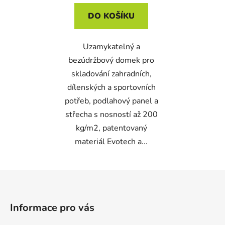
DO KOŠÍKU
Uzamykatelný a
bezúdržbový domek pro
skladování zahradních,
dílenských a sportovních
potřeb, podlahový panel a
střecha s nosností až 200
kg/m2, patentovaný
materiál Evotech a...
Z
á
p
Informace pro vás
a