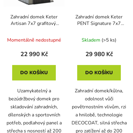
Zahradní domek Keter
Zahradní domek Keter
Artisan 7x7 grafitový/
PENT Signature 7x7
šedý, s podlahou
Ashwood, s podlahou
Momentálně nedostupné
Skladem
(>5 ks)
22 990 Kč
29 980 Kč
DO KOŠÍKU
DO KOŠÍKU
Uzamykatelný a
Zahradní domek/kůlna,
bezúdržbový domek pro
odolnost vůči
skladování zahradních,
povětrnostním vlivům, rzi
dílenských a sportovních
a hnilobě, technologie
potřeb, podlahový panel a
DECOCOAT, silná střecha
střecha s nosností až 200
pro zatížení až do 200