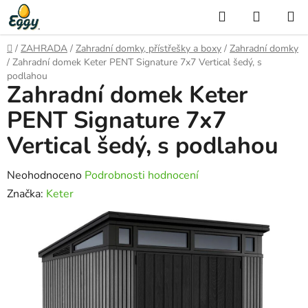
Přejít
Hledat
NÁKUP
na
KOŠÍK
obsah
Domů
/
ZAHRADA
/
Zahradní domky, přístřešky a boxy
/
Zahradní domky
/
Zahradní domek Keter PENT Signature 7x7 Vertical šedý, s
podlahou
Zahradní domek Keter
PENT Signature 7x7
Vertical šedý, s podlahou
Průměrné
Neohodnoceno
Podrobnosti hodnocení
hodnocení
Značka:
Keter
produktu
je
0,0
z
5
hvězdiček.