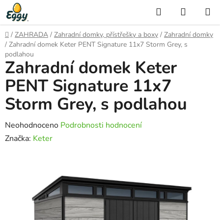
Přejít
Hledat
NÁKUP
na
KOŠÍK
obsah
Domů
/
ZAHRADA
/
Zahradní domky, přístřešky a boxy
/
Zahradní domky
/
Zahradní domek Keter PENT Signature 11x7 Storm Grey, s
podlahou
Zahradní domek Keter
PENT Signature 11x7
Storm Grey, s podlahou
Průměrné
Neohodnoceno
Podrobnosti hodnocení
hodnocení
Značka:
Keter
produktu
je
0,0
z
5
hvězdiček.