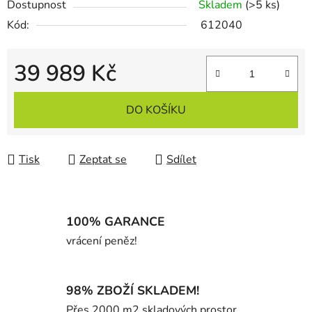
Dostupnost
Skladem
(>5 ks)
Kód:
612040
39 989 Kč
Měrná cena:
DO KOŠÍKU
Tisk
Zeptat se
Sdílet
100% GARANCE
vrácení peněz!
98% ZBOŽÍ SKLADEM!
Přes 2000 m2 skladových prostor.