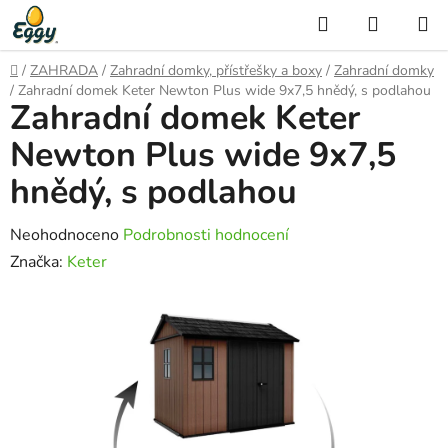
Přejít
Hledat
NÁKUP
na
KOŠÍK
obsah
Domů
/
ZAHRADA
/
Zahradní domky, přístřešky a boxy
/
Zahradní domky
/
Zahradní domek Keter Newton Plus wide 9x7,5 hnědý, s podlahou
Zahradní domek Keter
Newton Plus wide 9x7,5
hnědý, s podlahou
Průměrné
Neohodnoceno
Podrobnosti hodnocení
hodnocení
Značka:
Keter
produktu
je
0,0
z
5
hvězdiček.