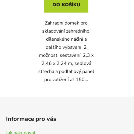
DO KOŠÍKU
Zahradní domek pro
skladování zahradního,
dílenského náčiní a
dalšího vybavení, 2
možnosti sestavení, 2,3 x
2,46 x 2,24 m, sedlová
střecha a podlahový panel
pro zatížení až 150...
Z
á
p
Informace pro vás
a
t
Jak nakupovat