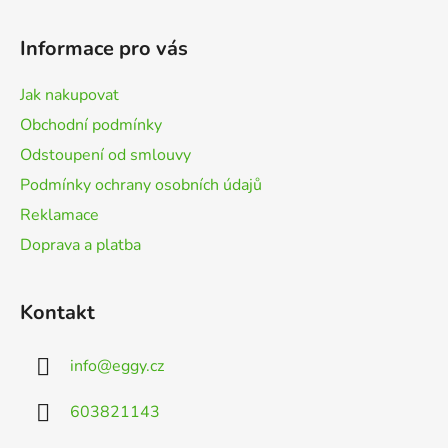
á
p
Informace pro vás
a
t
Jak nakupovat
í
Obchodní podmínky
Odstoupení od smlouvy
Podmínky ochrany osobních údajů
Reklamace
Doprava a platba
Kontakt
info
@
eggy.cz
603821143