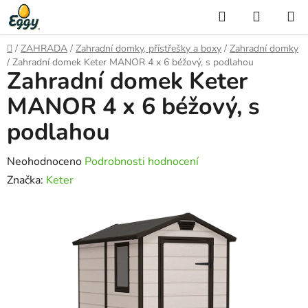
Přejít
Hledat
NÁKUP
na
KOŠÍK
obsah
Domů
/
ZAHRADA
/
Zahradní domky, přístřešky a boxy
/
Zahradní domky
/
Zahradní domek Keter MANOR 4 x 6 béžový, s podlahou
Zahradní domek Keter
MANOR 4 x 6 béžový, s
podlahou
Průměrné
Neohodnoceno
Podrobnosti hodnocení
hodnocení
Značka:
Keter
produktu
je
0,0
z
5
hvězdiček.