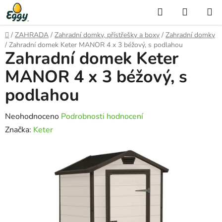
Přejít
Hledat
NÁKUP
na
KOŠÍK
obsah
Domů
/
ZAHRADA
/
Zahradní domky, přístřešky a boxy
/
Zahradní domky
/
Zahradní domek Keter MANOR 4 x 3 béžový, s podlahou
Zahradní domek Keter
MANOR 4 x 3 béžový, s
podlahou
Průměrné
Neohodnoceno
Podrobnosti hodnocení
hodnocení
Značka:
Keter
produktu
je
0,0
z
5
hvězdiček.