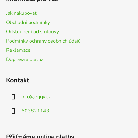
a
t
Jak nakupovat
í
Obchodní podmínky
Odstoupení od smlouvy
Podmínky ochrany osobních údajů
Reklamace
Doprava a platba
Kontakt
info
@
eggy.cz
603821143
Přijímáme online platby