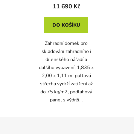
11 690 Kč
DO KOŠÍKU
Zahradní domek pro
skladování zahradního i
dílenského nářadí a
dalšího vybavení, 1,835 x
2,00 x 1,11 m, pultová
střecha vydrží zatížení až
do 75 kg/m2, podlahový
panel s výdrží...
Z
á