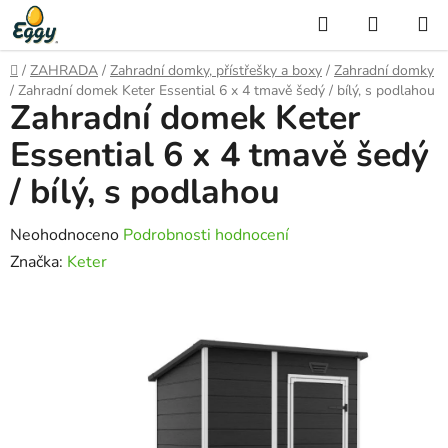
Přejít
Hledat
NÁKUP
na
KOŠÍK
obsah
Domů
/
ZAHRADA
/
Zahradní domky, přístřešky a boxy
/
Zahradní domky
/
Zahradní domek Keter Essential 6 x 4 tmavě šedý / bílý, s podlahou
Zahradní domek Keter
Essential 6 x 4 tmavě šedý
/ bílý, s podlahou
Průměrné
Neohodnoceno
Podrobnosti hodnocení
hodnocení
Značka:
Keter
produktu
je
0,0
z
5
hvězdiček.