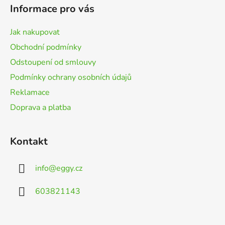
p
Informace pro vás
a
t
Jak nakupovat
í
Obchodní podmínky
Odstoupení od smlouvy
Podmínky ochrany osobních údajů
Reklamace
Doprava a platba
Kontakt
info
@
eggy.cz
603821143